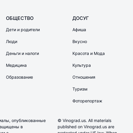
ОБЩЕСТВО
ДОСУГ
Дети и родители
Афиша
Люди
Вкусно
Деньги и налоги
Красота и Мода
Медицина
Культура
Образование
Отношения
Туризм
Фоторепортаж
иалы, опубликованные
© Vinograd.us. All materials
 защищены в
published on Vinograd.us are
ии с
protected under US law. When