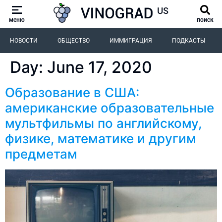
меню
поиск
НОВОСТИ
ОБЩЕСТВО
ИММИГРАЦИЯ
ПОДКАСТЫ
Day:
June 17, 2020
Образование в США:
американские образовательные
мультфильмы по английскому,
физике, математике и другим
предметам