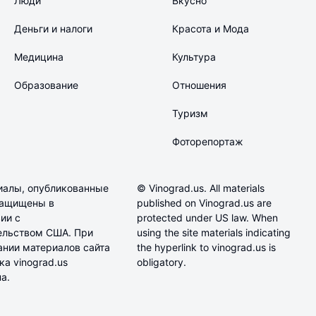
Люди
Вкусно
Деньги и налоги
Красота и Мода
Медицина
Культура
Образование
Отношения
Туризм
Фоторепортаж
иалы, опубликованные
© Vinograd.us. All materials
 защищены в
published on Vinograd.us are
ии с
protected under US law. When
ельством США. При
using the site materials indicating
ании материалов сайта
the hyperlink to vinograd.us is
а vinograd.us
obligatory.
а.