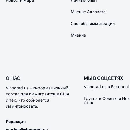
Новости мира
Личный опыт
Мнение Адвоката
Способы иммиграции
Мнение
О НАС
МЫ В СОЦСЕТЯХ
Vinograd.us в Facebook
Vinograd.us – информационный
портал для иммигрантов в США
Группа в Советы и Нов
и тех, кто собирается
США
иммигрировать.
Редакция
marina@vinograd.us