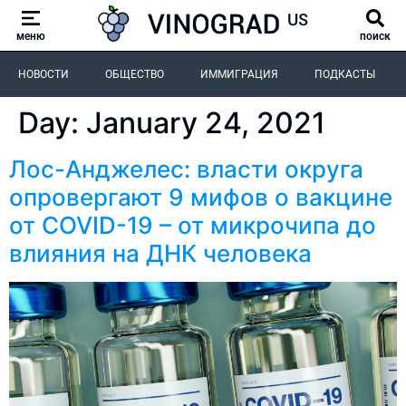
меню
поиск
НОВОСТИ
ОБЩЕСТВО
ИММИГРАЦИЯ
ПОДКАСТЫ
Day:
January 24, 2021
Лос-Анджелес: власти округа
опровергают 9 мифов о вакцине
от COVID-19 – от микрочипа до
влияния на ДНК человека