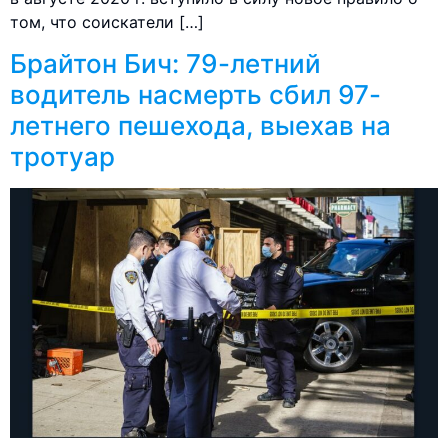
том, что соискатели […]
Брайтон Бич: 79-летний
водитель насмерть сбил 97-
летнего пешехода, выехав на
тротуар