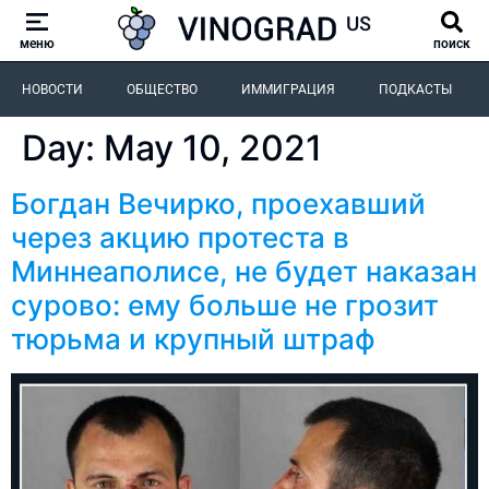
меню
поиск
НОВОСТИ
ОБЩЕСТВО
ИММИГРАЦИЯ
ПОДКАСТЫ
Day:
May 10, 2021
Богдан Вечирко, проехавший
через акцию протеста в
Миннеаполисе, не будет наказан
сурово: ему больше не грозит
тюрьма и крупный штраф