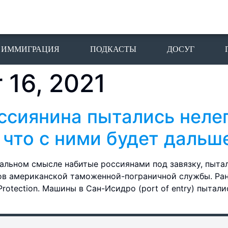
ИММИГРАЦИЯ
ПОДКАСТЫ
ДОСУГ
 16, 2021
ссиянина пытались неле
 что с ними будет дальш
вальном смысле набитые россиянами под завязку, пыта
ов американской таможенной-пограничной службы. Ран
Protection. Машины в Сан-Исидро (port of entry) пытал