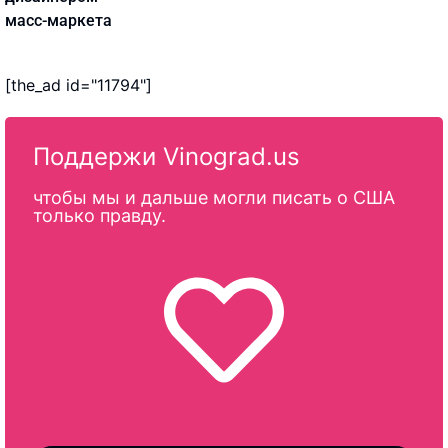
масс-маркета
[the_ad id="11794"]
Поддержи Vinograd.us
чтобы мы и дальше могли писать о США
только правду.