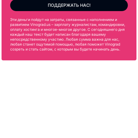
ПОДДЕРЖАТЬ НАС!
Эти деньги пойдут на затраты, связанные с наполнением и
развитием Vinograd.us – зарплату журналистам, командировки,
оплату хостинга и многое-многое другое. С сегодняшнего дня
каждый наш текст будет написан благодаря вашему
непосредственному участию. Любая сумма важна для нас,
любая станет ощутимой помощью, любая поможет Vinograd
созреть и стать сайтом, с которым вы будете начинать день.
Подпишитесь на нас в Facebook