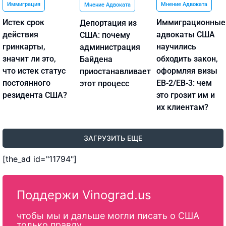
Иммиграция
Мнение Адвоката
Мнение Адвоката
Истек срок
Иммиграционные
Депортация из
действия
адвокаты США
США: почему
гринкарты,
научились
администрация
значит ли это,
обходить закон,
Байдена
что истек статус
оформляя визы
приостанавливает
постоянного
EB-2/EB-3: чем
этот процесс
резидента США?
это грозит им и
их клиентам?
ЗАГРУЗИТЬ ЕЩЕ
[the_ad id="11794"]
Поддержи Vinograd.us
чтобы мы и дальше могли писать о США
только правду.