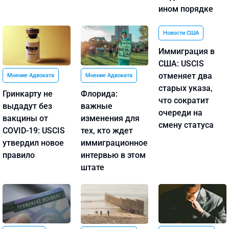
ином порядке
Новости США
Иммиграция в
США: USCIS
отменяет два
Мнение Адвоката
Мнение Адвоката
старых указа,
Гринкарту не
Флорида:
что сократит
выдадут без
важные
очереди на
вакцины от
изменения для
смену статуса
COVID-19: USCIS
тех, кто ждет
утвердил новое
иммиграционное
правило
интервью в этом
штате