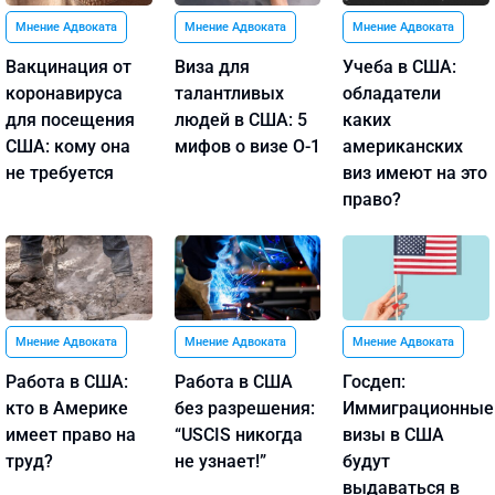
Мнение Адвоката
Мнение Адвоката
Мнение Адвоката
Вакцинация от
Виза для
Учеба в США:
коронавируса
талантливых
обладатели
для посещения
людей в США: 5
каких
США: кому она
мифов о визе O-1
американских
не требуется
виз имеют на это
право?
Мнение Адвоката
Мнение Адвоката
Мнение Адвоката
Работа в США:
Работа в США
Госдеп:
кто в Америке
без разрешения:
Иммиграционные
имеет право на
“USCIS никогда
визы в США
труд?
не узнает!”
будут
выдаваться в