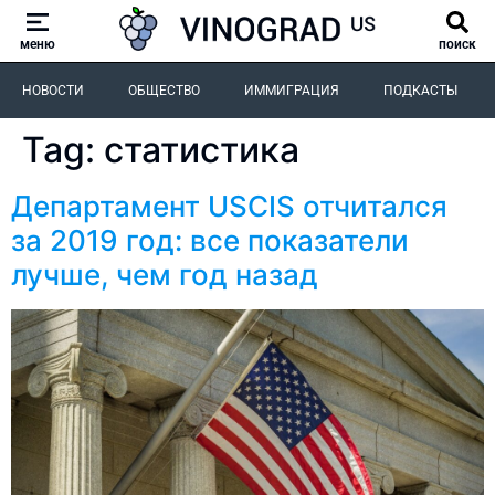
меню
поиск
НОВОСТИ
ОБЩЕСТВО
ИММИГРАЦИЯ
ПОДКАСТЫ
Tag:
статистика
Департамент USCIS отчитался
за 2019 год: все показатели
лучше, чем год назад