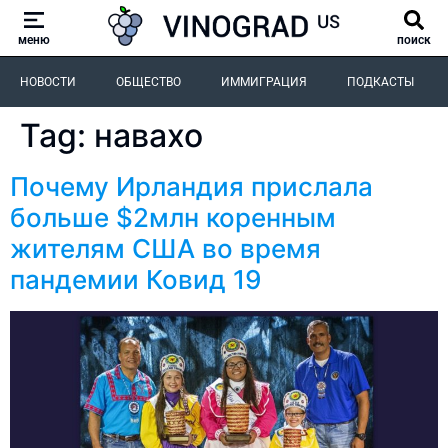
меню
поиск
НОВОСТИ
ОБЩЕСТВО
ИММИГРАЦИЯ
ПОДКАСТЫ
Tag:
навахо
Почему Ирландия прислала
больше $2млн коренным
жителям США во время
пандемии Ковид 19