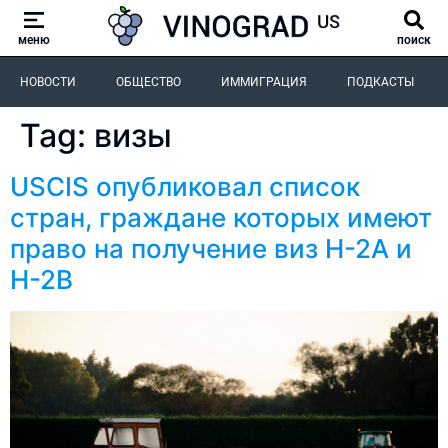
меню
поиск
НОВОСТИ
ОБЩЕСТВО
ИММИГРАЦИЯ
ПОДКАСТЫ
Tag:
визы
USCIS опубликовал список
стран, граждане которых имеют
право на получение виз H-2A и
H-2B