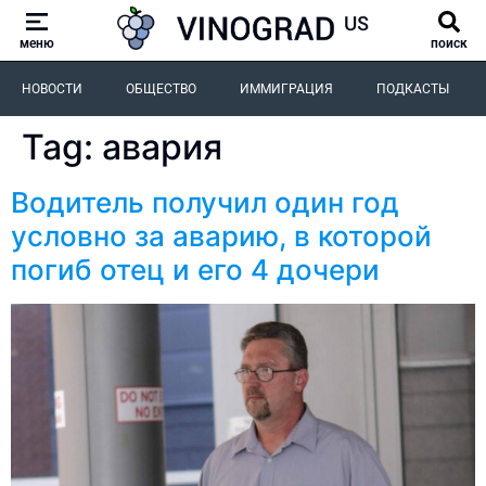
меню
поиск
НОВОСТИ
ОБЩЕСТВО
ИММИГРАЦИЯ
ПОДКАСТЫ
Tag:
авария
Водитель получил один год
условно за аварию, в которой
погиб отец и его 4 дочери