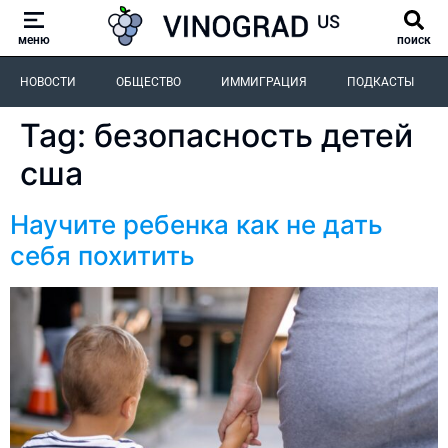
меню
поиск
НОВОСТИ
ОБЩЕСТВО
ИММИГРАЦИЯ
ПОДКАСТЫ
Tag:
безопасность детей
сша
Научите ребенка как не дать
себя похитить