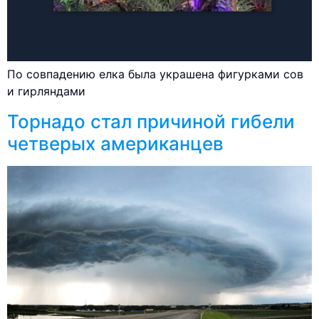
По совпадению елка была украшена фигурками сов
и гирляндами
Торнадо стал причиной гибели
четверых американцев