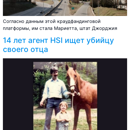
Согласно данным этой краудфандинговой
платформы, им стала Мариетта, штат Джорджия
14 лет агент HSI ищет убийцу
своего отца