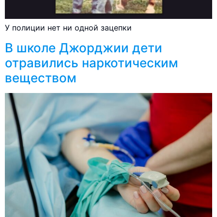
У полиции нет ни одной зацепки
В школе Джорджии дети
отравились наркотическим
веществом