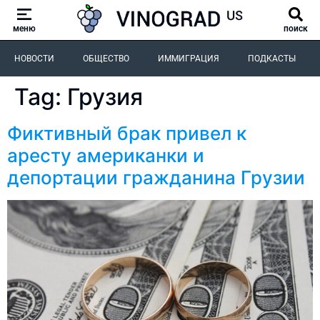
меню
поиск
НОВОСТИ
ОБЩЕСТВО
ИММИГРАЦИЯ
ПОДКАСТЫ
Tag:
Грузия
Фиктивный брак привел к
аресту американки и
депортации гражданина Грузии