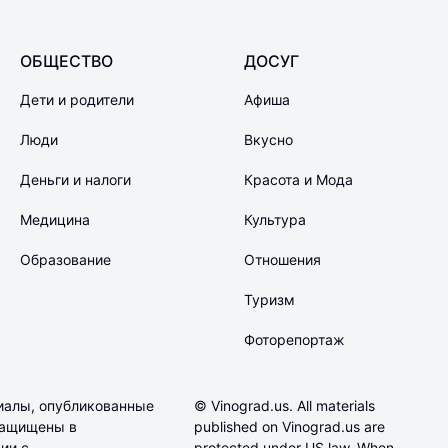
ОБЩЕСТВО
ДОСУГ
Дети и родители
Афиша
Люди
Вкусно
Деньги и налоги
Красота и Мода
Медицина
Культура
Образование
Отношения
Туризм
Фоторепортаж
иалы, опубликованные
© Vinograd.us. All materials
 защищены в
published on Vinograd.us are
ии с
protected under US law. When