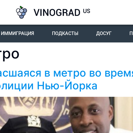
ИММИГРАЦИЯ
ПОДКАСТЫ
ДОСУГ
П
тро
асшаяся в метро во врем
олиции Нью-Йорка