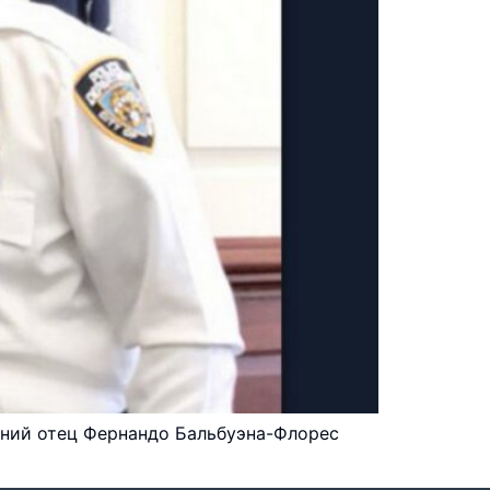
етний отец Фернандо Бальбуэна-Флорес