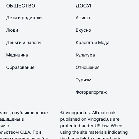
ОБЩЕСТВО
ДОСУГ
Дети и родители
Афиша
Люди
Вкусно
Деньги и налоги
Красота и Мода
Медицина
Культура
Образование
Отношения
Туризм
Фоторепортаж
иалы, опубликованные
© Vinograd.us. All materials
 защищены в
published on Vinograd.us are
ии с
protected under US law. When
ельством США. При
using the site materials indicating
ании материалов сайта
the hyperlink to vinograd.us is