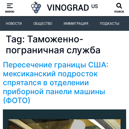
меню
поиск
НОВОСТИ
ОБЩЕСТВО
ИММИГРАЦИЯ
ПОДКАСТЫ
Tag:
Таможенно-
пограничная служба
Пересечение границы США:
мексиканский подросток
спрятался в отделении
приборной панели машины
(ФОТО)