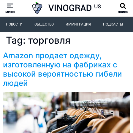
меню
поиск
НОВОСТИ
ОБЩЕСТВО
ИММИГРАЦИЯ
ПОДКАСТЫ
Tag:
торговля
Amazon продает одежду,
изготовленную на фабриках с
высокой вероятностью гибели
людей