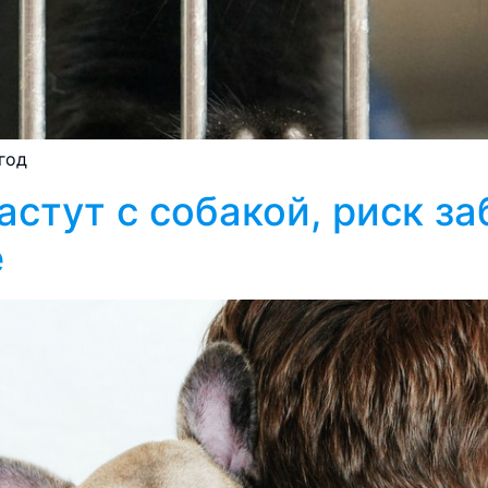
год
астут с собакой, риск з
е