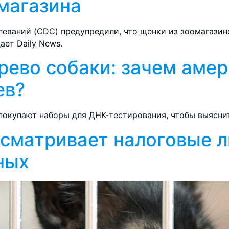
магазина
леваний (CDC) предупредили, что щенки из зоомагазин
ет Daily News.
рево собаки: зачем аме
ев?
окупают наборы для ДНК-тестирования, чтобы выясни
сматривает налоговые л
ных