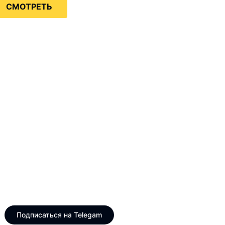
СМОТРЕТЬ
Только интересные и
свежие новости
Telegram канал VinogradUS
Подписаться на Telegam