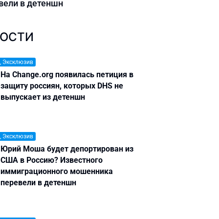
вели в детеншн
ОСТИ
, Эксклюзив
На Change.org появилась петиция в
защиту россиян, которых DHS не
выпускает из детеншн
, Эксклюзив
Юрий Моша будет депортирован из
США в Россию? Известного
иммиграционного мошенника
перевели в детеншн