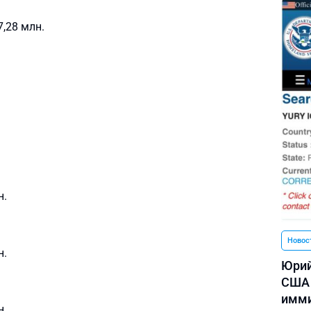
7,28 млн.
.
н.
Новос
н.
Юрий
США 
имми
н.