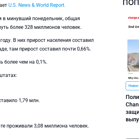
ПОП
щает
U.S. News & World Report.
м в минувший понедельник, общая
чуть более 328 миллионов человек.
оду. В них прирост населения составил
де, там прирост составил почти 0,66%.
ь более чем на 0,1%.
штатах:
Новос
Поли
ставило 1,79 млн.
Chan
защи
выпу
ате проживали 3,08 миллиона человек.