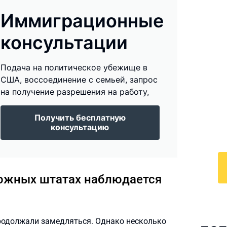
Иммиграционные
консультации
И
Подача на политическое убежище в
к
США, воссоединение с семьей, запрос
на получение разрешения на работу,
По
у
Получить бесплатную
с 
консультацию
ра
 южных штатах наблюдается
продолжали замедляться. Однако несколько