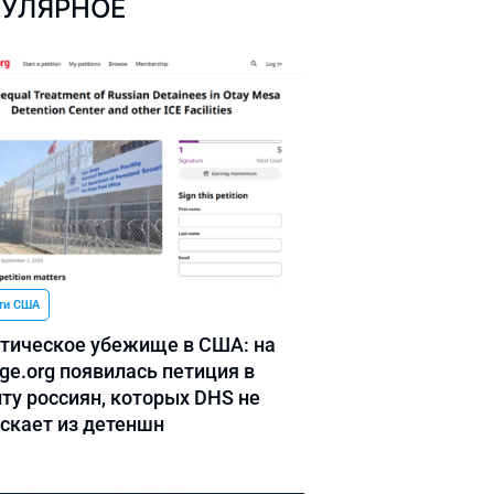
УЛЯРНОЕ
ти США
тическое убежище в США: на
ge.org появилась петиция в
ту россиян, которых DHS не
скает из детеншн