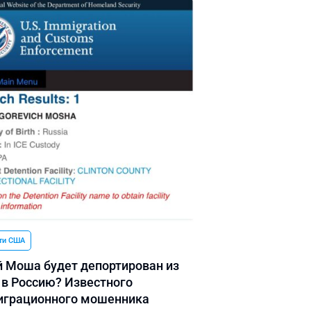
ти США
 Моша будет депортирован из
в Россию? Известного
грационного мошенника