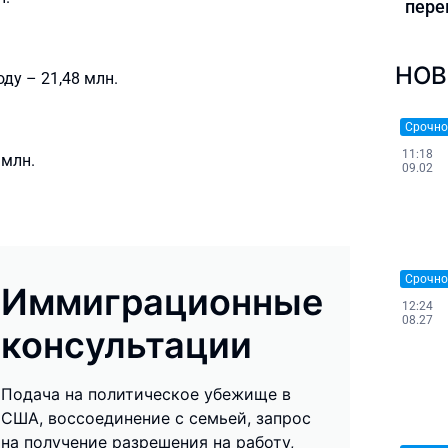
пере
НОВ
оду – 21,48 млн.
Срочно
11:18
 млн.
09.02
Срочно
Иммиграционные
12:24
08.27
консультации
Подача на политическое убежище в
США, воссоединение с семьей, запрос
на получение разрешения на работу,