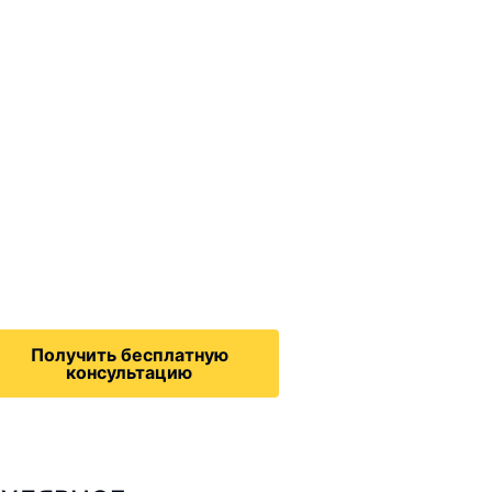
ммиграционные
онсультации
дача на политическое
бежище в США, воссоединение
семьей, запрос на получение
зрешения на работу,
Получить бесплатную
консультацию