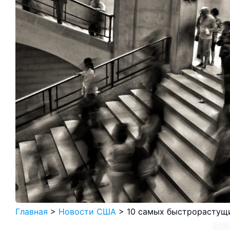
Главная
>
Новости США
>
10 самых быстрорастущ