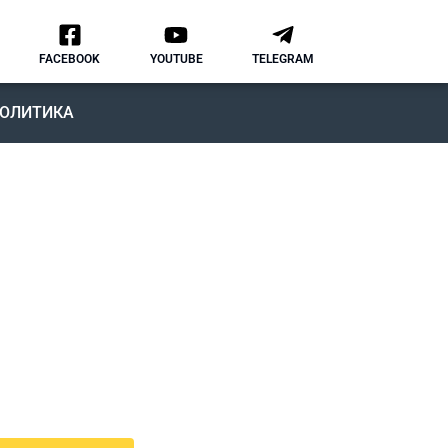
FACEBOOK
YOUTUBE
TELEGRAM
ОЛИТИКА
ОДКАСТ
MMIGRATION NATION
рвый подкаст, в котором мы
ворим о различных аспектах
зни и адаптации в США.
дкаст IMMIGRATION NATION –
знь в США без купюр и
нзуры.