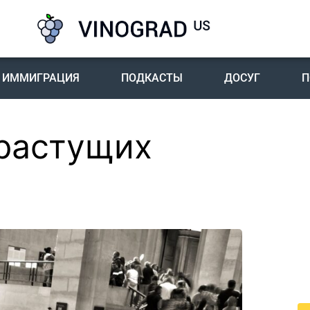
ИММИГРАЦИЯ
ПОДКАСТЫ
ДОСУГ
П
растущих
П
I
Пе
го
жи
По
жи
це