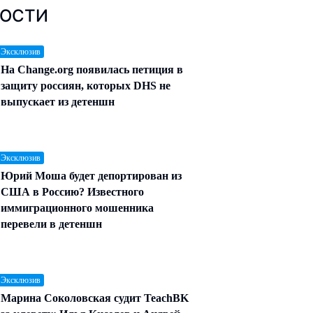
ОСТИ
 Эксклюзив
На Change.org появилась петиция в
защиту россиян, которых DHS не
выпускает из детеншн
 Эксклюзив
Юрий Моша будет депортирован из
США в Россию? Известного
иммиграционного мошенника
перевели в детеншн
 Эксклюзив
Марина Соколовская судит TeachBK