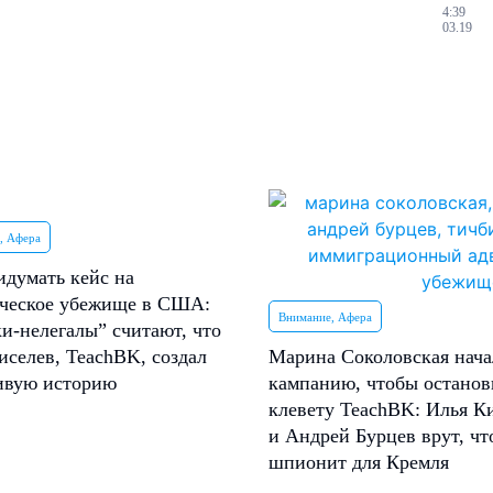
4:39
03.19
, Афера
идумать кейс на
ческое убежище в США:
Внимание, Афера
и-нелегалы” считают, что
иселев, TeachBK, создал
Марина Соколовская нача
ивую историю
кампанию, чтобы останов
клевету TeachBK: Илья К
и Андрей Бурцев врут, чт
шпионит для Кремля