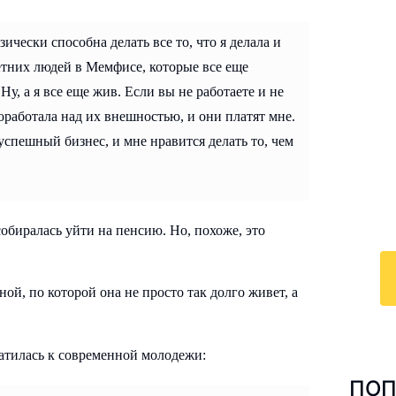
зически способна делать все то, что я делала и
етних людей в Мемфисе, которые все еще
Ну, а я все еще жив. Если вы не работаете и не
И
поработала над их внешностью, и они платят мне.
к
успешный бизнес, и мне нравится делать то, чем
По
у
с 
ра
обиралась уйти на пенсию. Но, похоже, это
ой, по которой она не просто так долго живет, а
ратилась к современной молодежи:
ПОП