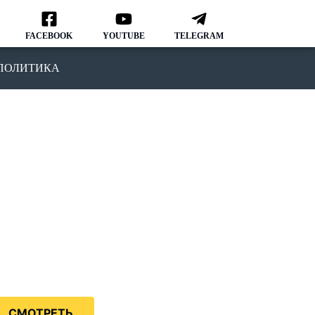
FACEBOOK
YOUTUBE
TELEGRAM
ПОЛИТИКА
ОДКАСТ
MMIGRATION NATION
рвый подкаст, в котором мы
ворим о различных аспектах
зни и адаптации в США.
дкаст IMMIGRATION NATION –
знь в США без купюр и
нзуры.
СМОТРЕТЬ