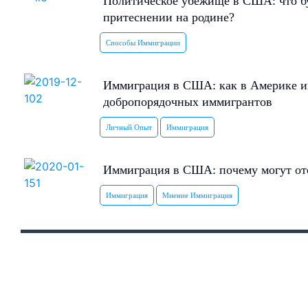
Политическое убежище в США: что бу
притеснении на родине?
Способы Иммиграции
Иммиграция в США: как в Америке и
добропорядочных иммигрантов
Личный Опыт
Иммиграция
Иммиграция в США: почему могут ото
Иммиграция
Мнение Иммиграция