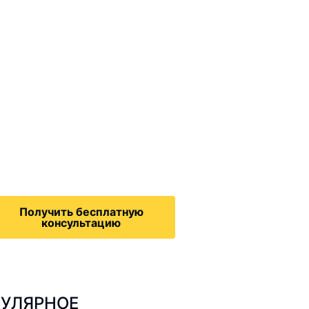
ммиграционные
онсультации
дача на политическое
бежище в США, воссоединение
семьей, запрос на получение
зрешения на работу,
Получить бесплатную
консультацию
УЛЯРНОЕ