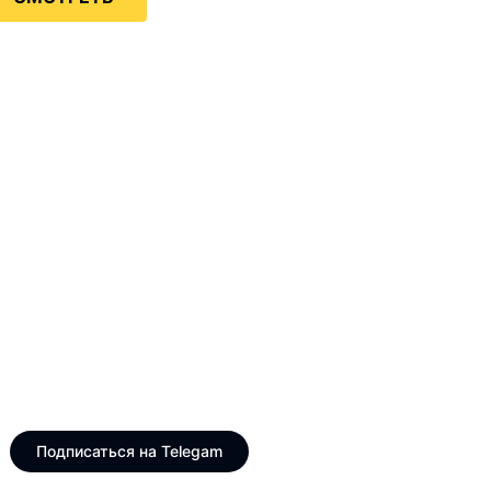
Только интересные и
свежие новости
Telegram канал VinogradUS
Подписаться на Telegam