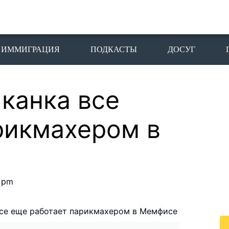
ИММИГРАЦИЯ
ПОДКАСТЫ
ДОСУГ
канка все
П
I
рикмахером в
Пе
го
жи
По
 pm
жи
це
все еще работает парикмахером в Мемфисе