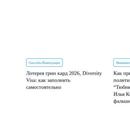
Способы Иммиграции
Внимание
Лотерея грин кард 2026, Diversity
Как пр
Visa: как заполнить
полити
самостоятельно
“Тюбик
Илья К
фальш