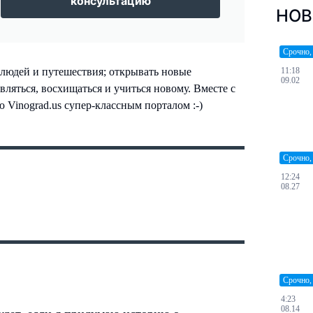
консультацию
НОВ
Срочно,
11:18
людей и путешествия; открывать новые
09.02
вляться, восхищаться и учиться новому. Вместе с
 Vinograd.us супер-классным порталом :-)
Срочно,
12:24
08.27
Срочно,
4:23
08.14