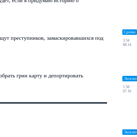
дет, если я придумаю историю о
Срочно
щут преступников, замаскировавшихся под
3:34
08.14
брать грин карту и депортировать
Эксклю
1:58
07.16
Эксклю