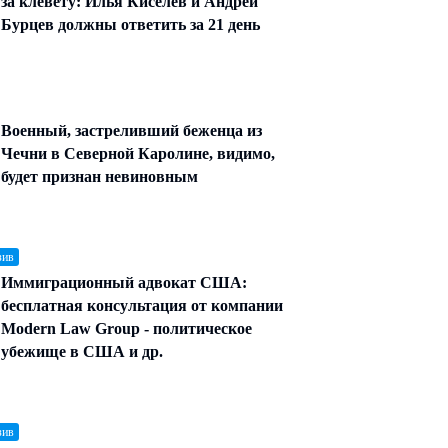
за клевету: Илья Киселев и Андрей
Бурцев должны ответить за 21 день
Военный, застреливший беженца из
Чечни в Северной Каролине, видимо,
будет признан невиновным
зив
Иммиграционный адвокат США:
бесплатная консультация от компании
Modern Law Group - политическое
убежище в США и др.
зив