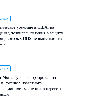
ти США
тическое убежище в США: на
e.org появилась петиция в защиту
ян, которых DHS не выпускает из
ншн
ти США
 Моша будет депортирован из
в Россию? Известного
грационного мошенника перевели
теншн