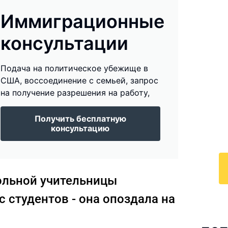
Иммиграционные
консультации
И
Подача на политическое убежище в
к
США, воссоединение с семьей, запрос
на получение разрешения на работу,
По
у
Получить бесплатную
с 
консультацию
ра
кольной учительницы
с студентов - она опоздала на