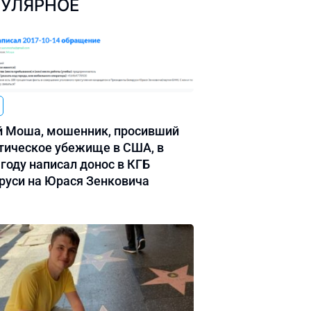
УЛЯРНОЕ
 Моша, мошенник, просивший
тическое убежище в США, в
 году написал донос в КГБ
руси на Юрася Зенковича