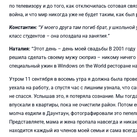
по телевизору и до того, как отключилась сотовая св
война, и что мир никогда уже не будет таким, как был 
Константин:
“У моего друга там погиб брат, у школьной
класс студентов – она опоздала на занятия.”
Наталия:
“Этот день – день моей свадьбы В 2001 году
решила сделать своему мужу сюприз – никому ничего 
специальный ужин в Windows on the World ресторане на
Утром 11 сентября в восемь утра я должна была провер
уехала на работу, а спустя час с лишним узнала, что 
не спасся. Услышав это, я потеряла сознание. Мы тогд
впускали в квартиры, пока не очистили район. Потом
молча ездили в Даунтаун, фотографировали это пепели
Представляете, мама и жена пропала навсегда и никаки
находится каждый из членов моей семьи и сама всегда