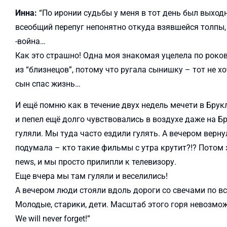
Инна:
“По иронии судьбы у меня в тот день был выходн
всеобщий перепуг непонятно откуда взявшейся толпы,
-война…
Как это страшно! Одна моя знакомая уцелела по роков
из “близнецов”, потому что ругала сынишку – тот не хо
сын спас жизнь…
И ещё помню как в течение двух недель мечети в Брук
и пепел ещё долго чувствовались в воздухе даже на Бр
гуляли. Мы туда часто ездили гулять. А вечером верн
подумала – кто такие фильмы с утра крутит?!? Потом з
news, и мы просто прилипли к телевизору.
Еще вчера мы там гуляли и веселились!
А вечером люди стояли вдоль дороги со свечами по вс
Молодые, старики, дети. Масштаб этого горя невозмо
We will never forget!”