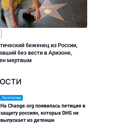
тический беженец из России,
авший без вести в Аризоне,
ен мертвым
ОСТИ
, Эксклюзив
На Change.org появилась петиция в
защиту россиян, которых DHS не
выпускает из детеншн