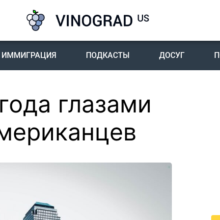
ИММИГРАЦИЯ
ПОДКАСТЫ
ДОСУГ
П
 года глазами
П
I
мериканцев
Пе
го
жи
По
жи
це