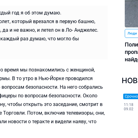
ждый год я об этом думаю.
олет, который врезался в первую башню,
 да и не важно, и летел он в Ло- Анджелес.
Люди
 каждый раз думаю, что могло бы
Поли
проп
найд
-то время мы познакомились с женщиной,
рмы. В то утро в Нью-Йорке проводился
НОВ
 вопросам безопасности. На него собрались
фицеры по вопросам безопасности. Около
Срочно
ну, чтобы открыть это заседание, смотрит в
11:18
09.02
е Торговли. Потом, включив телевизоры, они,
ли новости о теракте и видели наяву, что