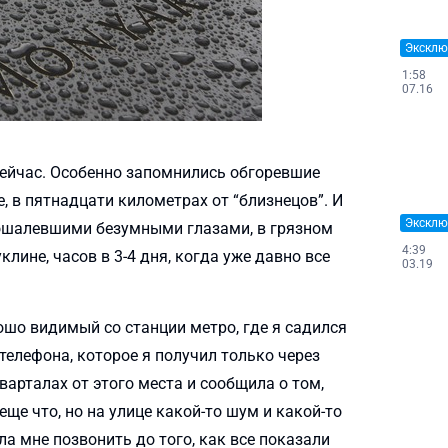
Эксклю
1:58
07.16
 сейчас. Особенно запомнились обгоревшие
е, в пятнадцати километрах от “близнецов”. И
Эксклю
 ошалевшими безумными глазами, в грязном
4:39
лине, часов в 3-4 дня, когда уже давно все
03.19
ошо видимый со станции метро, где я садился
телефона, которое я получил только через
варталах от этого места и сообщила о том,
 еще что, но на улице какой-то шум и какой-то
ла мне позвонить до того, как все показали