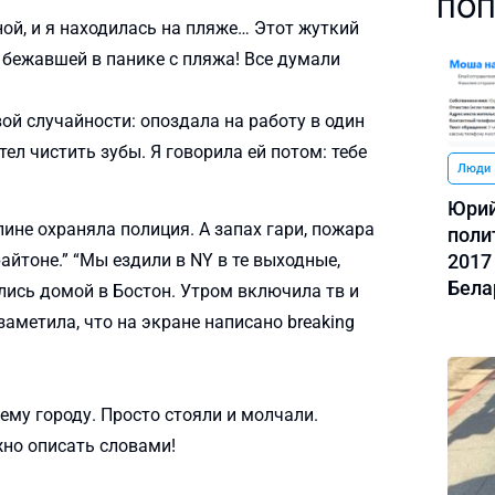
ПОП
ой, и я находилась на пляже… Этот жуткий
 бежавшей в панике с пляжа! Все думали
ой случайности: опоздала на работу в один
тел чистить зубы. Я говорила ей потом: тебе
Люди
Юрий
лине охраняла полиция. А запах гари, пожара
поли
2017
айтоне.” “Мы ездили в NY в те выходные,
Бела
улись домой в Бостон. Утром включила тв и
аметила, что на экране написано breaking
ему городу. Просто стояли и молчали.
жно описать словами!