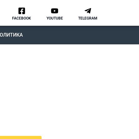
FACEBOOK
YOUTUBE
TELEGRAM
ОЛИТИКА
ОДКАСТ
MMIGRATION NATION
рвый подкаст, в котором мы
ворим о различных аспектах
зни и адаптации в США.
дкаст IMMIGRATION NATION –
знь в США без купюр и
нзуры.