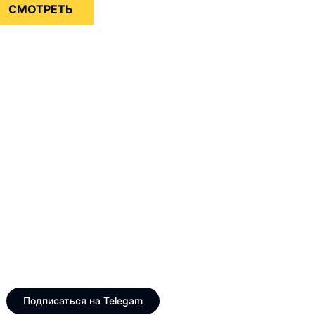
СМОТРЕТЬ
Только интересные и
свежие новости
Telegram канал VinogradUS
Подписаться на Telegam