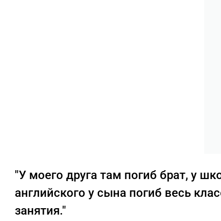
"У моего друга там погиб брат, у ш
английского у сына погиб весь клас
занятия."