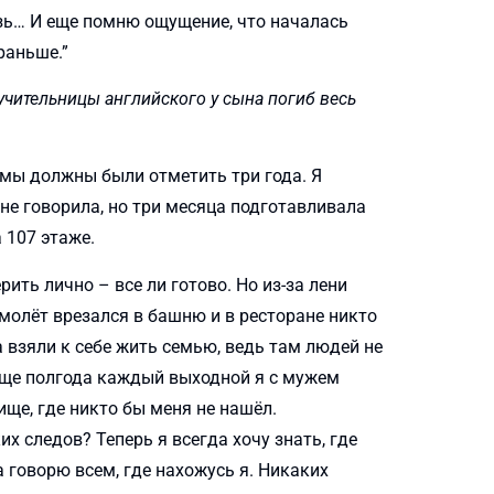
язь… И еще помню ощущение, что началась
раньше.”
 учительницы английского у сына погиб весь
 мы должны были отметить три года. Я
не говорила, но три месяца подготавливала
 107 этаже.
ить лично – все ли готово. Но из-за лени
самолёт врезался в башню и в ресторане никто
а взяли к себе жить семью, ведь там людей не
 еще полгода каждый выходной я с мужем
ще, где никто бы меня не нашёл.
х следов? Теперь я всегда хочу знать, где
 говорю всем, где нахожусь я. Никаких