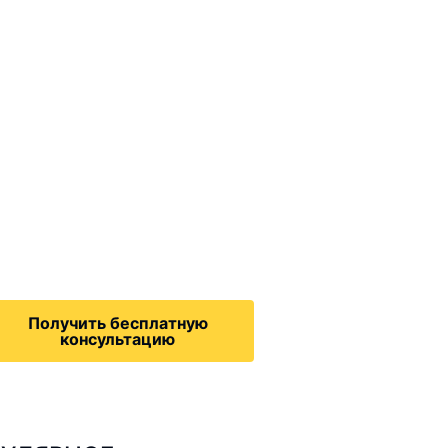
ммиграционные
онсультации
дача на политическое
бежище в США, воссоединение
семьей, запрос на получение
зрешения на работу,
Получить бесплатную
консультацию