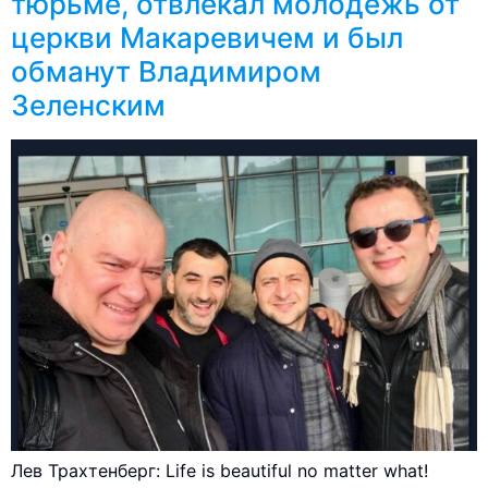
тюрьме, отвлекал молодежь от
церкви Макаревичем и был
обманут Владимиром
Зеленским
Лев Трахтенберг: Life is beautiful no matter what!