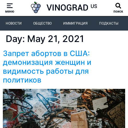
меню
поиск
НОВОСТИ
ОБЩЕСТВО
ИММИГРАЦИЯ
ПОДКАСТЫ
Day:
May 21, 2021
Запрет абортов в США:
демонизация женщин и
видимость работы для
политиков