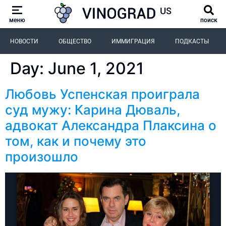
меню
поиск
НОВОСТИ
ОБЩЕСТВО
ИММИГРАЦИЯ
ПОДКАСТЫ
Day:
June 1, 2021
Любовь Успенская проиграла
суд мужу: Карина Дюваль,
адвокат Александра Плаксина о
том, как и почему это
произошло