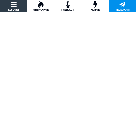
политическое убежище в США и др.
EXPLORE
ИЗБРАННОЕ
ПОДКАСТ
НОВОЕ
TELEGRAM
Новости США
Как придумать кейс на политическое
убежище в США: “Тюбики-нелегалы”
считают, что Илья Киселев, TeachBK,
создал фальшивую историю
Внимание, Афера
Марина Соколовская начала
кампанию, чтобы остановить клевету
TeachBK: Илья Киселев и Андрей
Бурцев врут, что она шпионит для
Кремля
Внимание, Афера
Политическое убежище в США: Илья
Киселев и Андрей Бурцев, TeachBK,