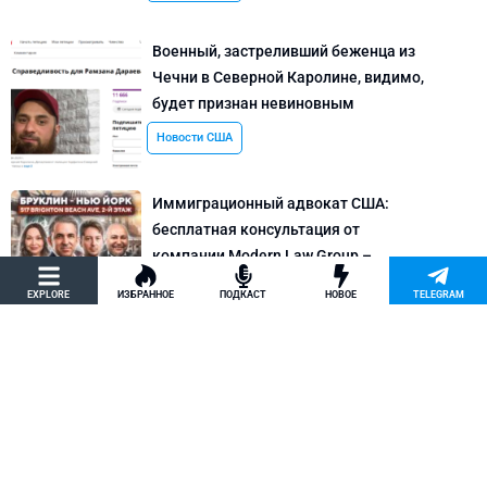
Военный, застреливший беженца из
Чечни в Северной Каролине, видимо,
будет признан невиновным
Новости США
Иммиграционный адвокат США:
бесплатная консультация от
компании Modern Law Group –
политическое убежище в США и др.
EXPLORE
ИЗБРАННОЕ
ПОДКАСТ
НОВОЕ
TELEGRAM
Новости США
Как придумать кейс на политическое
убежище в США: “Тюбики-нелегалы”
считают, что Илья Киселев, TeachBK,
создал фальшивую историю
Внимание, Афера