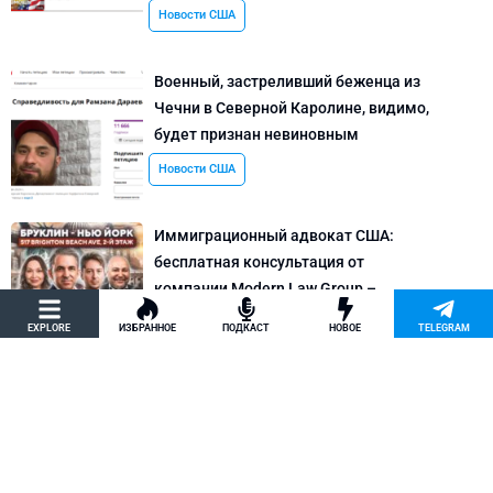
Новости США
Военный, застреливший беженца из
Чечни в Северной Каролине, видимо,
будет признан невиновным
Новости США
Иммиграционный адвокат США:
бесплатная консультация от
компании Modern Law Group –
политическое убежище в США и др.
EXPLORE
ИЗБРАННОЕ
ПОДКАСТ
НОВОЕ
TELEGRAM
Новости США
Как придумать кейс на политическое
убежище в США: “Тюбики-нелегалы”
считают, что Илья Киселев, TeachBK,
создал фальшивую историю