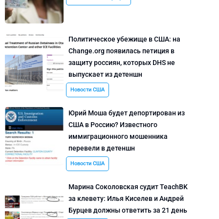
Политическое убежище в США: на
Change.org появилась петиция в
защиту россиян, которых DHS не
выпускает из детеншн
Новости США
Юрий Моша будет депортирован из
США в Россию? Известного
иммиграционного мошенника
перевели в детеншн
Новости США
Марина Соколовская судит TeachBK
за клевету: Илья Киселев и Андрей
Бурцев должны ответить за 21 день