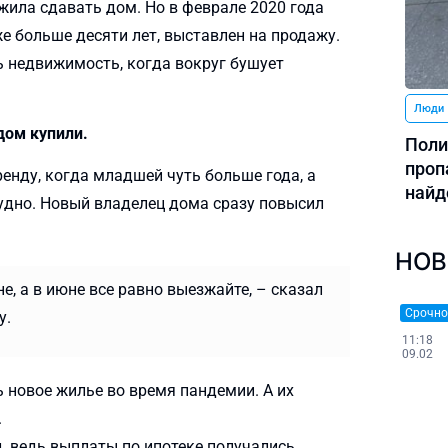
жила сдавать дом. Но в феврале 2020 года
же больше десяти лет, выставлен на продажу.
ть недвижимость, когда вокруг бушует
Люди
 дом купили.
Поли
проп
ренду, когда младшей чуть больше года, а
найд
рудно. Новый владелец дома сразу повысил
НОВ
не, а в июне все равно выезжайте, – сказал
Срочно
у.
11:18
09.02
ь новое жилье во время пандемии. А их
.
,
ведь выплаты по ипотеке получались