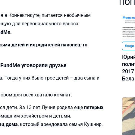
ПОП
я в Коннектикуте, пытается необычным
щую для первоначального взноса
ndMe.
ьми детей и их родителей наконец-то
Люди
Юрий
поли
oFundMe уговорили друзья
2017
. Тогда у них было трое детей – два сына и
Бела
тором для всех хватало комнат.
ся дети. За 13 лет Лучия родила еще
пятерых
домашним хозяйством и детьми.
ец дома
, который арендовала семья Кушнир.