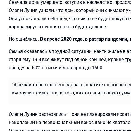
Сначала дочь умершего, вступив в наследство, продол
Олег и Лучия узнали, что дом, который они снимают у
Они успокаивали себя тем, что никто не будет покупа
коронавирус и непонятно что будет дальше.
Но ошиблись.
В апреле 2020 года, в разгар пандемии,
Семья оказалась в трудной ситуации: найти жилье в а
старшему 19 и все живут под одной крышей, крайне т
аренду на 60% с тысячи долларов до 1600.
“Я не заинтересован его сдавать, платите по новой це
им хозяин жилья после того, как огласил новую сумм
Олег и Лучия растерялись – они не планировали искат
накоплений на первоначальный взнос явно не хватало
Олег подумал и решил пойти за кредитом и
купить дом