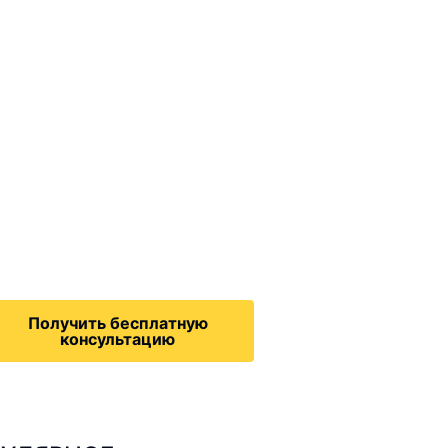
ммиграционные
онсультации
дача на политическое
бежище в США, воссоединение
семьей, запрос на получение
зрешения на работу,
Получить бесплатную
консультацию