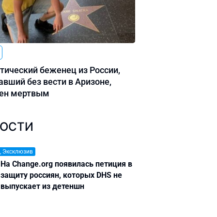
тический беженец из России,
авший без вести в Аризоне,
ен мертвым
ОСТИ
, Эксклюзив
На Change.org появилась петиция в
защиту россиян, которых DHS не
выпускает из детеншн