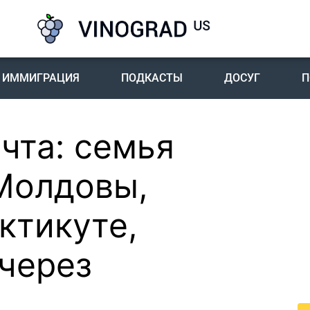
ИММИГРАЦИЯ
ПОДКАСТЫ
ДОСУГ
П
чта: семья
П
I
Молдовы,
Пе
ктикуте,
го
жи
 через
По
жи
це