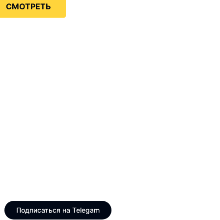
СМОТРЕТЬ
Только интересные и
свежие новости
Telegram канал VinogradUS
Подписаться на Telegam