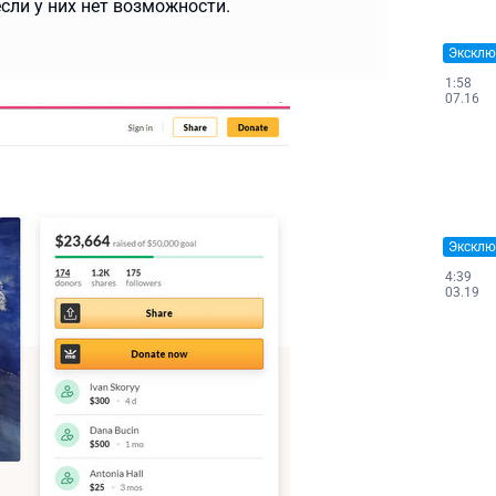
сли у них нет возможности.
Эксклю
1:58
07.16
Эксклю
4:39
03.19