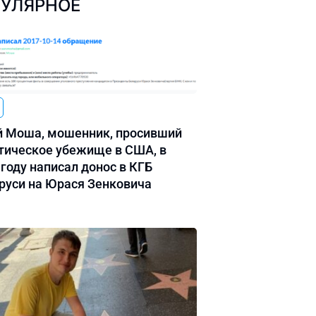
УЛЯРНОЕ
 Моша, мошенник, просивший
тическое убежище в США, в
 году написал донос в КГБ
руси на Юрася Зенковича