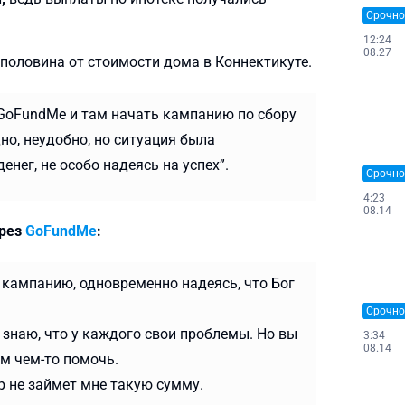
Срочно
12:24
08.27
 половина от стоимости дома в Коннектикуте.
а GoFundMe и там начать кампанию по сбору
но, неудобно, но ситуация была
нег, не особо надеясь на успех”.
Срочно
4:23
08.14
ерез
GoFundMe
:
 кампанию, одновременно надеясь, что Бог
Срочно
я знаю, что у каждого свои проблемы. Но вы
3:34
08.14
м чем-то помочь.
 не займет мне такую ​​сумму.