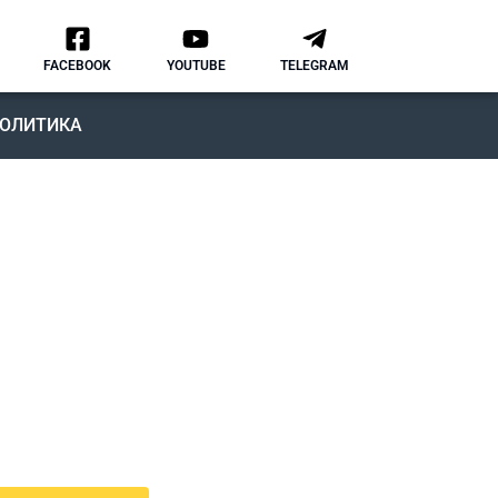
FACEBOOK
YOUTUBE
TELEGRAM
ОЛИТИКА
ОДКАСТ
MMIGRATION NATION
рвый подкаст, в котором мы
ворим о различных аспектах
зни и адаптации в США.
дкаст IMMIGRATION NATION –
знь в США без купюр и
нзуры.