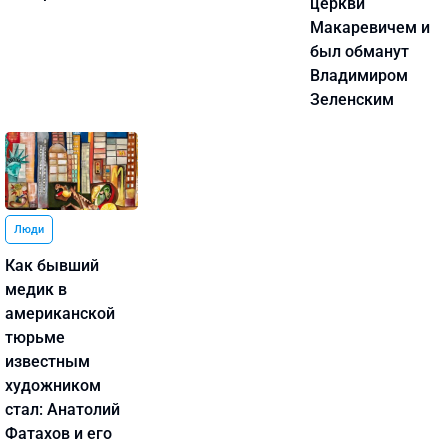
церкви
Макаревичем и
был обманут
Владимиром
Зеленским
Люди
Как бывший
медик в
американской
тюрьме
известным
художником
стал: Анатолий
Фатахов и его