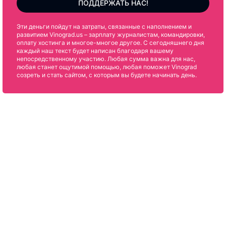
ПОДДЕРЖАТЬ НАС!
Эти деньги пойдут на затраты, связанные с наполнением и
развитием Vinograd.us – зарплату журналистам, командировки,
оплату хостинга и многое-многое другое. С сегодняшнего дня
каждый наш текст будет написан благодаря вашему
непосредственному участию. Любая сумма важна для нас,
любая станет ощутимой помощью, любая поможет Vinograd
созреть и стать сайтом, с которым вы будете начинать день.
Подпишитесь на нас в Facebook