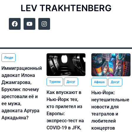
LEV TRAKHTENBERG
Люди
Иммиграционный
адвокат Илона
Джамгарова,
Туризм
Досуг
Афиша
Досуг
Бруклин: почему
Как впускают в
Нью-Йорк:
арестовали её и
Нью-Йорк тех,
неутешительные
ее мужа,
кто прилетел из
новости для
адвоката Артура
Европы:
театралов и
Аркадьяна?
экспресс-тест на
любителей
COVID-19 в JFK,
концертов