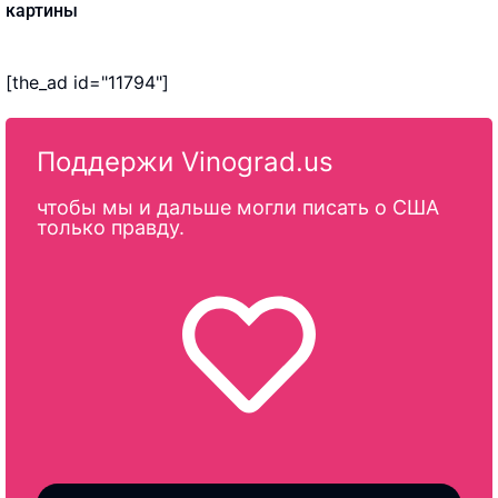
картины
[the_ad id="11794"]
Поддержи Vinograd.us
чтобы мы и дальше могли писать о США
только правду.