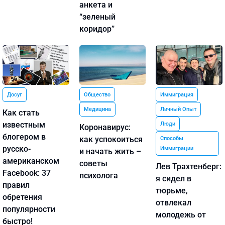
анкета и
“зеленый
коридор”
Досуг
Общество
Иммиграция
Медицина
Личный Опыт
Как стать
известным
Люди
Коронавирус:
блогером в
как успокоиться
Способы
русско-
Иммиграции
и начать жить –
американском
советы
Лев Трахтенберг:
Facebook: 37
психолога
я сидел в
правил
тюрьме,
обретения
отвлекал
популярности
молодежь от
быстро!