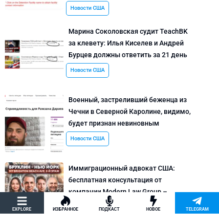
Новости США
Марина Соколовская судит TeachBK
за клевету: Илья Киселев и Андрей
Бурцев должны ответить за 21 день
Новости США
Военный, застреливший беженца из
Чечни в Северной Каролине, видимо,
будет признан невиновным
Новости США
Иммиграционный адвокат США:
бесплатная консультация от
компании Modern Law Group –
политическое убежище в США и др.
EXPLORE
ИЗБРАННОЕ
ПОДКАСТ
НОВОЕ
TELEGRAM
Новости США