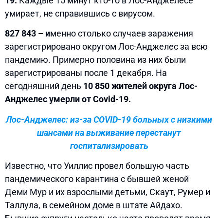
19.
Каждые 15 минут кто-то в Лос-Анджелесе
умирает, не справившись с вирусом.
827 843 – и
менно столько случаев заражения
зарегистрировано округом Лос-Анджелес за всю
пандемию. Примерно половина из них были
зарегистрированы после 1 декабря. На
сегодняшний день
10 850 жителей округа Лос-
Анджелес умерли от Covid-19.
Лос-Анджелес: из-за COVID-19 больных с низкими
шансами на выживание перестанут
госпитализировать
Известно, что Уиллис провел большую часть
пандемического карантина с бывшей женой
Деми Мур и их взрослыми детьми, Скаут, Румер и
Таллула, в семейном доме в штате Айдахо.