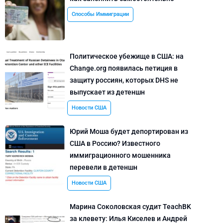
Способы Иммиграции
Политическое убежище в США: на
Change.org появилась петиция в
защиту россиян, которых DHS не
выпускает из детеншн
Новости США
Юрий Моша будет депортирован из
США в Россию? Известного
иммиграционного мошенника
перевели в детеншн
Новости США
Марина Соколовская судит TeachBK
за клевету: Илья Киселев и Андрей