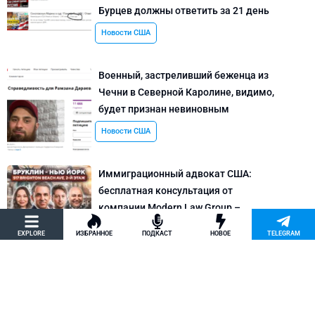
Бурцев должны ответить за 21 день
Новости США
Военный, застреливший беженца из
Чечни в Северной Каролине, видимо,
будет признан невиновным
Новости США
Иммиграционный адвокат США:
бесплатная консультация от
компании Modern Law Group –
политическое убежище в США и др.
EXPLORE
ИЗБРАННОЕ
ПОДКАСТ
НОВОЕ
TELEGRAM
Новости США
Как придумать кейс на политическое
убежище в США: “Тюбики-нелегалы”
считают, что Илья Киселев, TeachBK,