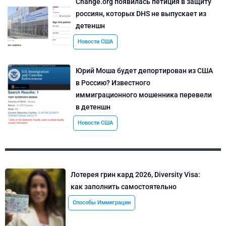
Change.org появилась петиция в защиту
россиян, которых DHS не выпускает из
детеншн
Новости США
Юрий Моша будет депортирован из США
в Россию? Известного
иммиграционного мошенника перевели
в детеншн
Новости США
Лотерея грин кард 2026, Diversity Visa:
как заполнить самостоятельно
Способы Иммиграции