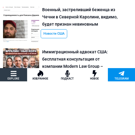
Военный, застреливший беженца из
Чечни в Северной Каролине, видимо,
будет признан невиновным
Новости США
Иммиграционный адвокат США:
бесплатная консультация от
компании Modern Law Group –
политическое убежище в США и др.
EXPLORE
ИЗБРАННОЕ
ПОДКАСТ
НОВОЕ
TELEGRAM
Новости США
Как придумать кейс на политическое
убежище в США: “Тюбики-нелегалы”
считают, что Илья Киселев, TeachBK,
создал фальшивую историю
Внимание, Афера