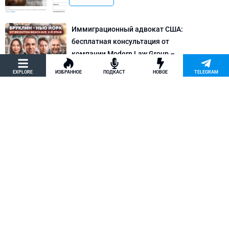
Иммиграционный адвокат США:
бесплатная консультация от
компании Modern Law Group –
политическое убежище в США и др.
EXPLORE
ИЗБРАННОЕ
ПОДКАСТ
НОВОЕ
TELEGRAM
Новости США
Как придумать кейс на политическое
убежище в США: “Тюбики-нелегалы”
считают, что Илья Киселев, TeachBK,
создал фальшивую историю
Внимание, Афера
Марина Соколовская начала
кампанию, чтобы остановить клевету
TeachBK: Илья Киселев и Андрей
Бурцев врут, что она шпионит для