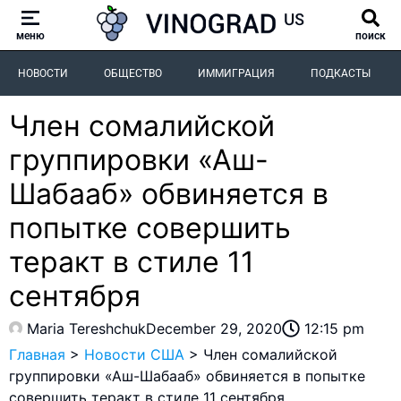
меню
поиск
НОВОСТИ
ОБЩЕСТВО
ИММИГРАЦИЯ
ПОДКАСТЫ
Член сомалийской
группировки «Аш-
Шабааб» обвиняется в
попытке совершить
теракт в стиле 11
сентября
Maria Tereshchuk
December 29, 2020
12:15 pm
Главная
>
Новости США
>
Член сомалийской
группировки «Аш-Шабааб» обвиняется в попытке
совершить теракт в стиле 11 сентября