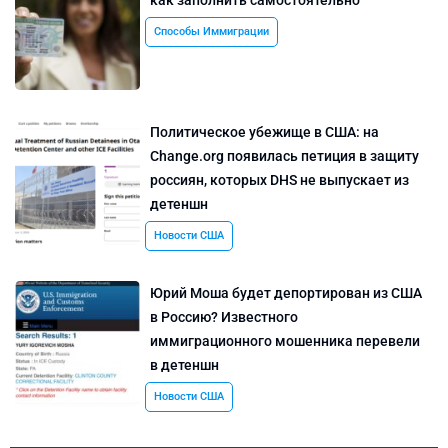
как заполнить самостоятельно
Способы Иммиграции
Политическое убежище в США: на
Change.org появилась петиция в защиту
россиян, которых DHS не выпускает из
детеншн
Новости США
Юрий Моша будет депортирован из США
в Россию? Известного
иммиграционного мошенника перевели
в детеншн
Новости США