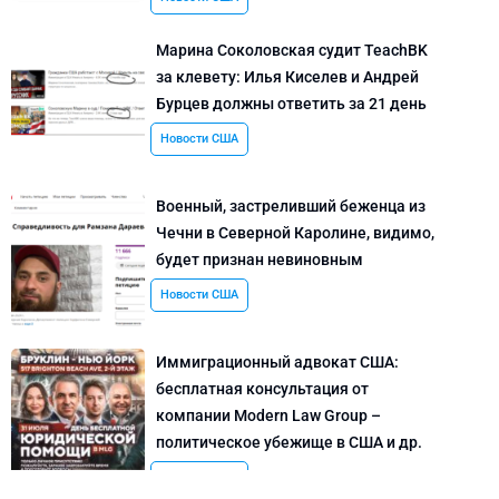
Марина Соколовская судит TeachBK
за клевету: Илья Киселев и Андрей
Бурцев должны ответить за 21 день
Новости США
Военный, застреливший беженца из
Чечни в Северной Каролине, видимо,
будет признан невиновным
Новости США
Иммиграционный адвокат США:
бесплатная консультация от
компании Modern Law Group –
политическое убежище в США и др.
Новости США