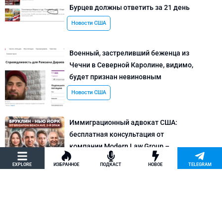
Бурцев должны ответить за 21 день
Новости США
Военный, застреливший беженца из
Чечни в Северной Каролине, видимо,
будет признан невиновным
Новости США
Иммиграционный адвокат США:
бесплатная консультация от
компании Modern Law Group –
политическое убежище в США и др.
EXPLORE
ИЗБРАННОЕ
ПОДКАСТ
НОВОЕ
TELEGRAM
Новости США
Как придумать кейс на политическое
убежище в США: “Тюбики-нелегалы”
считают, что Илья Киселев, TeachBK,