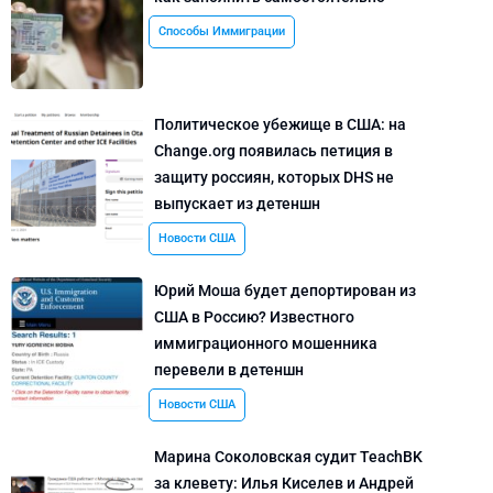
Способы Иммиграции
Политическое убежище в США: на
Change.org появилась петиция в
защиту россиян, которых DHS не
выпускает из детеншн
Новости США
Юрий Моша будет депортирован из
США в Россию? Известного
иммиграционного мошенника
перевели в детеншн
Новости США
Марина Соколовская судит TeachBK
за клевету: Илья Киселев и Андрей