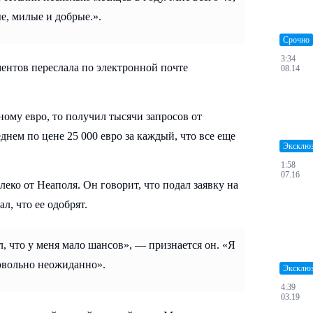
ые, милые и добрые.».
Срочно
3:34
ментов переслала по электронной почте
08.14
ному евро, то получил тысячи запросов от
нем по цене 25 000 евро за каждый, что все еще
Эксклю
1:58
07.16
еко от Неаполя. Он говорит, что подал заявку на
л, что ее одобрят.
ал, что у меня мало шансов», — признается он. «Я
довольно неожиданно».
Эксклю
4:39
03.19