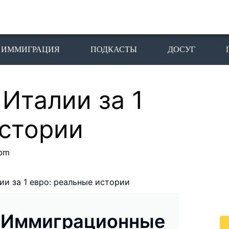
ИММИГРАЦИЯ
ПОДКАСТЫ
ДОСУГ
 Италии за 1
П
I
истории
Пе
 pm
го
жи
По
ии за 1 евро: реальные истории
жи
це
Иммиграционные