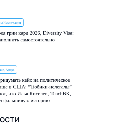
бы Иммиграции
ея грин кард 2026, Diversity Visa:
аполнить самостоятельно
ие, Афера
ридумать кейс на политическое
ище в США: “Тюбики-нелегалы”
ют, что Илья Киселев, TeachBK,
ал фальшивую историю
ОСТИ