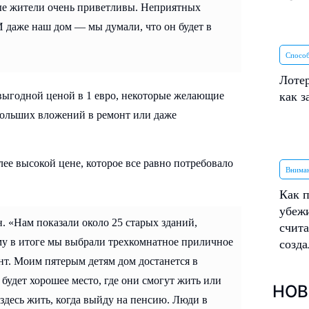
ные жители очень приветливы. Неприятных
 даже наш дом — мы думали, что он будет в
Спосо
Лотер
 выгодной ценой в 1 евро, некоторые желающие
как з
 больших вложений в ремонт или даже
ее высокой цене, которое все равно потребовало
Вниман
Как п
убеж
н. «Нам показали около 25 старых зданий,
счита
му в итоге мы выбрали трехкомнатное приличное
созд
онт. Моим пятерым детям дом достанется в
 будет хорошее место, где они смогут жить или
НОВ
здесь жить, когда выйду на пенсию. Люди в