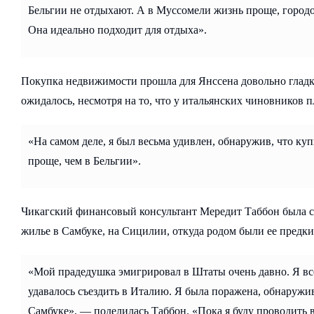
Бельгии не отдыхают. А в Муссомели жизнь проще, город
Она идеально подходит для отдыха».
Покупка недвижимости прошла для Янссена довольно гладк
ожидалось, несмотря на то, что у итальянских чиновников п
«На самом деле, я был весьма удивлен, обнаружив, что к
проще, чем в Бельгии».
Чикагский финансовый консультант Мередит Таббон была ср
жилье в Самбуке, на Сицилии, откуда родом были ее предки
«Мой прадедушка эмигрировал в Штаты очень давно. Я все
удавалось съездить в Италию. Я была поражена, обнаружи
Самбуке», — поделилась Таббон. «Пока я буду проводить в