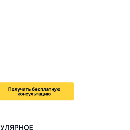
ммиграционные
онсультации
дача на политическое
бежище в США, воссоединение
семьей, запрос на получение
зрешения на работу,
Получить бесплатную
консультацию
УЛЯРНОЕ