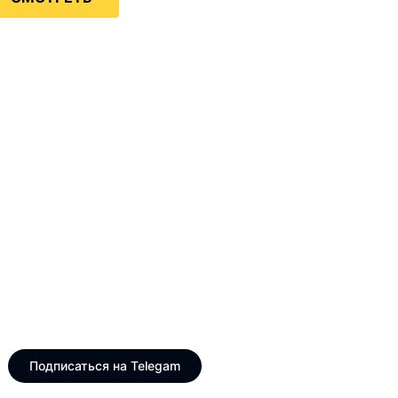
Только интересные и
свежие новости
Telegram канал VinogradUS
Подписаться на Telegam