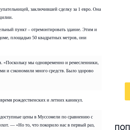
упательницей, заключившей сделку за 1 евро. Она
цилии.
ельный пункт – отремонтировать здание. Этим и
И
 доме, площадью 50 квадратных метров, они
к
По
у
н. «Поскольку мы одновременно и ремесленники,
с 
ами и сэкономили много средств. Было здорово
ра
 время рождественских и летних каникул.
 доступные цены в Муссомели по сравнению с
от. — «Но то, что покорило нас в первый раз,
ПОП