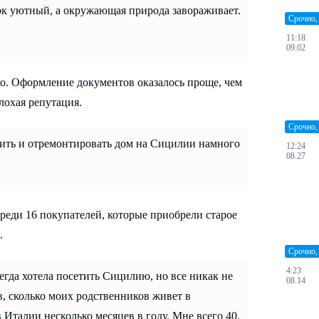
ок уютный, а окружающая природа завораживает.
Срочно,
11:18
09.02
о. Оформление документов оказалось проще, чем
лохая репутация.
Срочно,
упить и отремонтировать дом на Сицилии намного
12:24
08.27
еди 16 покупателей, которые приобрели старое
.
Срочно,
4:23
гда хотела посетить Сицилию, но все никак не
08.14
в, сколько моих родственников живет в
 Италии несколько месяцев в году. Мне всего 40,