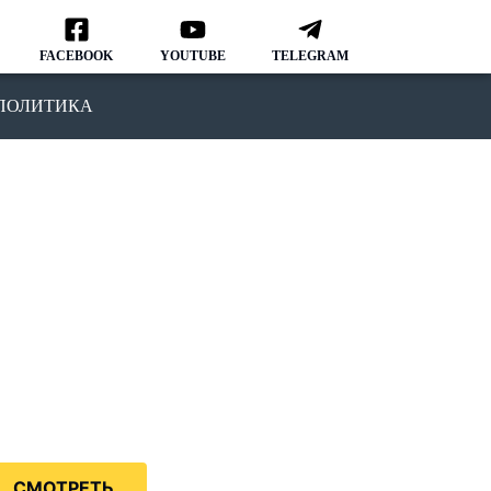
FACEBOOK
YOUTUBE
TELEGRAM
ПОЛИТИКА
ОДКАСТ
MMIGRATION NATION
рвый подкаст, в котором мы
ворим о различных аспектах
зни и адаптации в США.
дкаст IMMIGRATION NATION –
знь в США без купюр и
нзуры.
СМОТРЕТЬ