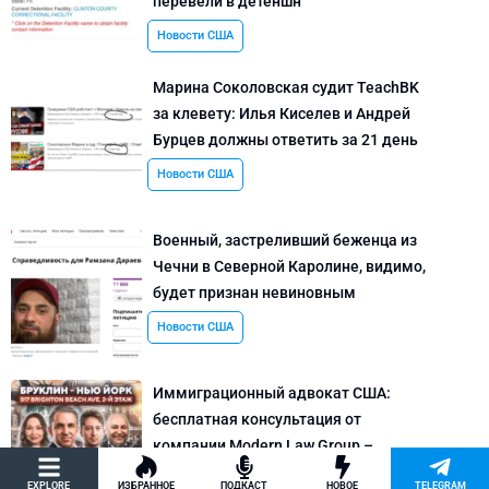
перевели в детеншн
Новости США
Марина Соколовская судит TeachBK
за клевету: Илья Киселев и Андрей
Бурцев должны ответить за 21 день
Новости США
Военный, застреливший беженца из
Чечни в Северной Каролине, видимо,
будет признан невиновным
Новости США
Иммиграционный адвокат США:
бесплатная консультация от
компании Modern Law Group –
политическое убежище в США и др.
EXPLORE
ИЗБРАННОЕ
ПОДКАСТ
НОВОЕ
TELEGRAM