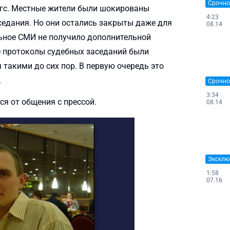
Срочно
нгс. Местные жители были шокированы
4:23
седания. Но они остались закрыты даже для
08.14
льное СМИ не получило дополнительной
е протоколы судебных заседаний были
 такими до сих пор. В первую очередь это
.
Срочно
3:34
я от общения с прессой.
08.14
Эксклю
1:58
07.16