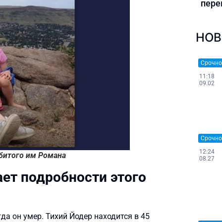
пере
НОВ
Срочно
11:18
09.02
Срочно
12:24
битого им Романа
08.27
ает подробности этого
да он умер. Тихий Йодер находится в 45