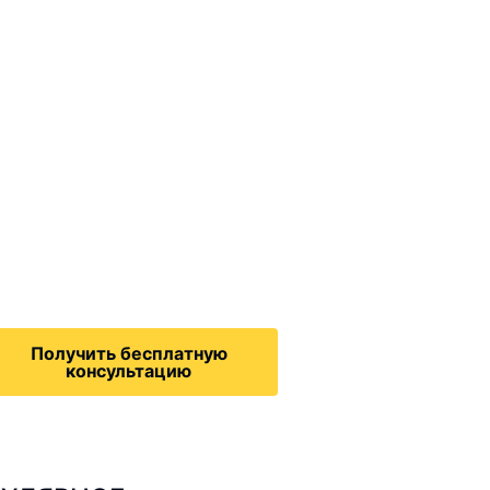
ммиграционные
онсультации
дача на политическое
бежище в США, воссоединение
семьей, запрос на получение
зрешения на работу,
Получить бесплатную
консультацию