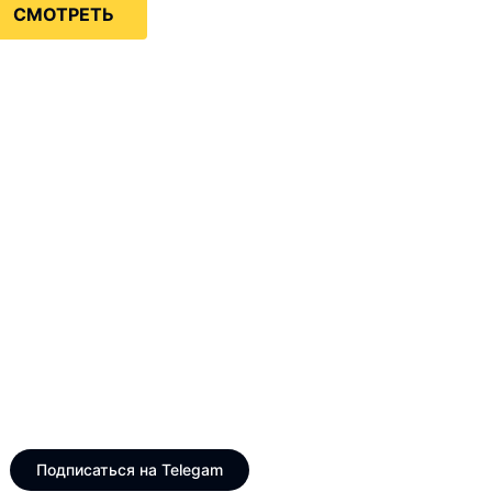
СМОТРЕТЬ
Только интересные и
свежие новости
Telegram канал VinogradUS
Подписаться на Telegam