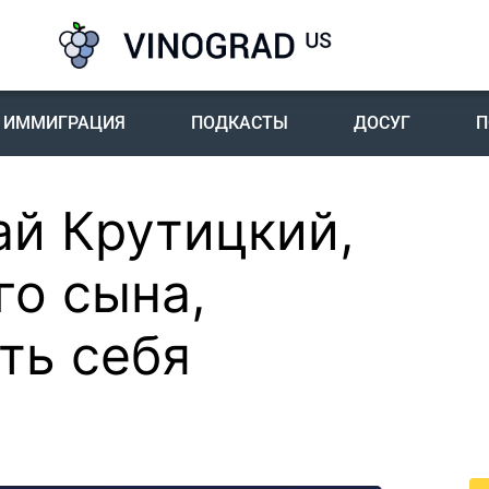
ИММИГРАЦИЯ
ПОДКАСТЫ
ДОСУГ
П
ай Крутицкий,
П
I
го сына,
Пе
ть себя
го
жи
По
жи
це