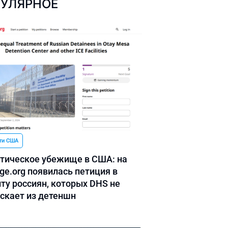
УЛЯРНОЕ
ти США
тическое убежище в США: на
ge.org появилась петиция в
ту россиян, которых DHS не
скает из детеншн