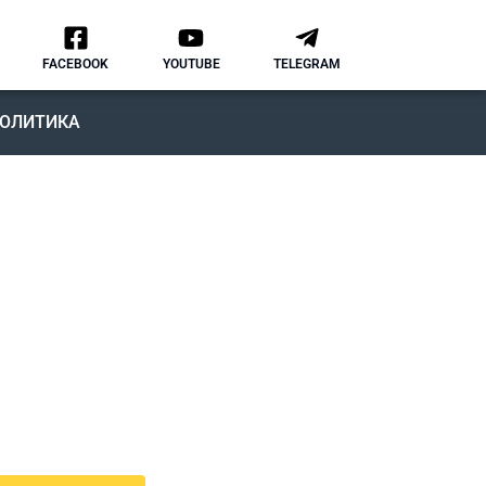
FACEBOOK
YOUTUBE
TELEGRAM
ОЛИТИКА
ОДКАСТ
MMIGRATION NATION
рвый подкаст, в котором мы
ворим о различных аспектах
зни и адаптации в США.
дкаст IMMIGRATION NATION –
знь в США без купюр и
нзуры.