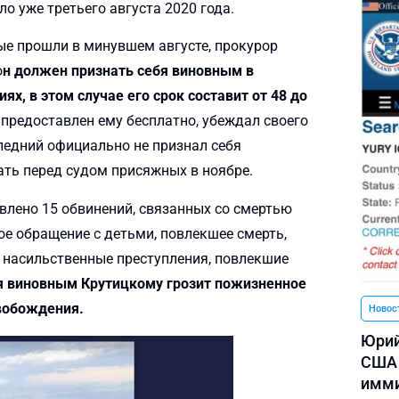
о уже третьего августа 2020 года.
ые прошли в минувшем августе, прокурор
о
н должен признать себя виновным в
ях, в этом случае его срок составит от 48 до
предоставлен ему бесплатно, убеждал своего
следний официально не признал себя
ть перед судом присяжных в ноябре.
лено 15 обвинений, связанных со смертью
кое обращение с детьми, повлекшее смерть,
 насильственные преступления, повлекшие
ия виновным Крутицкому грозит пожизненное
вобождения.
Новос
Юрий
США 
имми