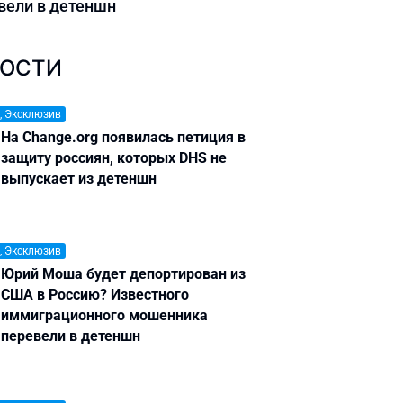
вели в детеншн
ОСТИ
, Эксклюзив
На Change.org появилась петиция в
защиту россиян, которых DHS не
выпускает из детеншн
, Эксклюзив
Юрий Моша будет депортирован из
США в Россию? Известного
иммиграционного мошенника
перевели в детеншн