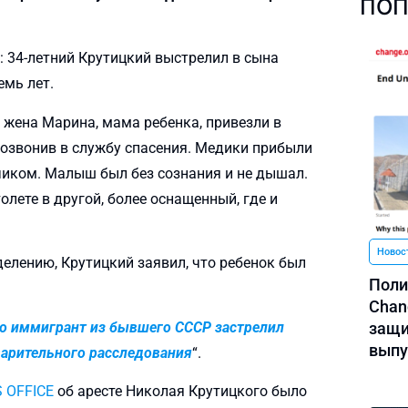
ПОП
: 34-летний Крутицкий выстрелил в сына
емь лет.
 жена Марина, мама ребенка, привезли в
позвонив в службу спасения. Медики прибыли
чиком. Малыш был без сознания и не дышал.
олете в другой, более оснащенный, где и
Новос
елению, Крутицкий заявил, что ребенок был
Поли
Chan
о иммигрант из бывшего СССР застрелил
защи
выпу
варительного расследования
“.
 OFFICE
об аресте Николая Крутицкого было