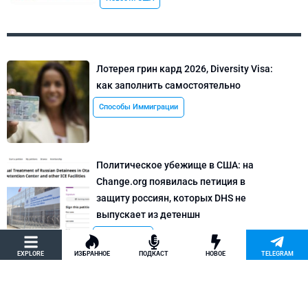
Лотерея грин кард 2026, Diversity Visa:
как заполнить самостоятельно
Способы Иммиграции
Политическое убежище в США: на
Change.org появилась петиция в
защиту россиян, которых DHS не
выпускает из детеншн
Новости США
EXPLORE
ИЗБРАННОЕ
ПОДКАСТ
НОВОЕ
TELEGRAM
Юрий Моша будет депортирован из
США в Россию? Известного
иммиграционного мошенника