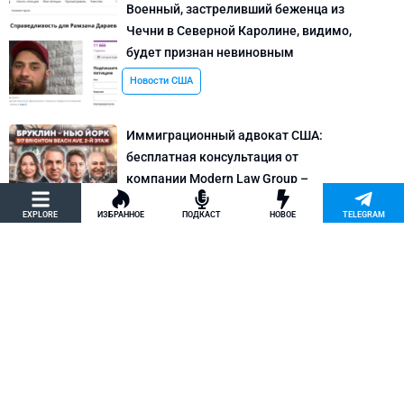
Военный, застреливший беженца из
Чечни в Северной Каролине, видимо,
будет признан невиновным
Новости США
Иммиграционный адвокат США:
бесплатная консультация от
компании Modern Law Group –
политическое убежище в США и др.
EXPLORE
ИЗБРАННОЕ
ПОДКАСТ
НОВОЕ
TELEGRAM
Новости США
Как придумать кейс на политическое
убежище в США: “Тюбики-нелегалы”
считают, что Илья Киселев, TeachBK,
создал фальшивую историю
Внимание, Афера