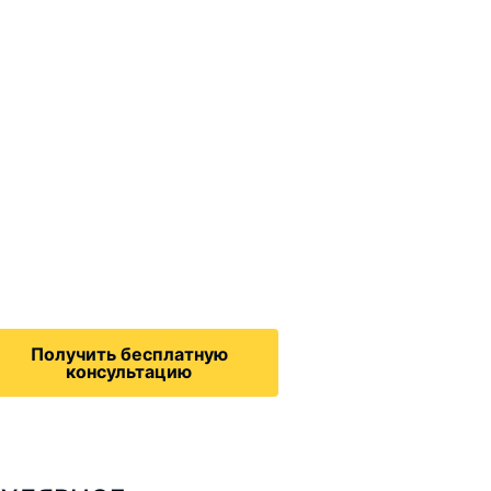
ммиграционные
онсультации
дача на политическое
бежище в США, воссоединение
семьей, запрос на получение
зрешения на работу,
Получить бесплатную
консультацию