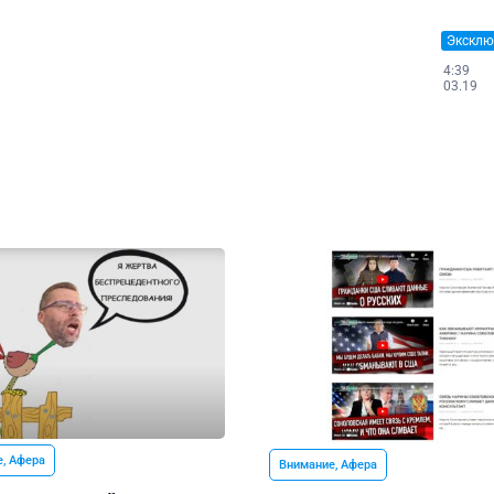
Эксклю
4:39
03.19
, Афера
Внимание, Афера