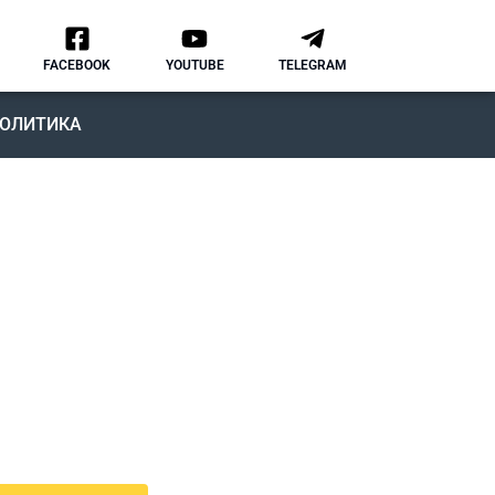
FACEBOOK
YOUTUBE
TELEGRAM
ОЛИТИКА
ОДКАСТ
MMIGRATION NATION
рвый подкаст, в котором мы
ворим о различных аспектах
зни и адаптации в США.
дкаст IMMIGRATION NATION –
знь в США без купюр и
нзуры.