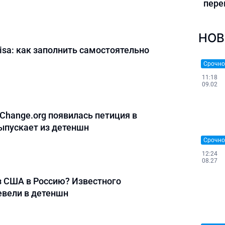
пере
НОВ
Visa: как заполнить самостоятельно
Срочно
11:18
09.02
Change.org появилась петиция в
выпускает из детеншн
Срочно
12:24
08.27
з США в Россию? Известного
вели в детеншн