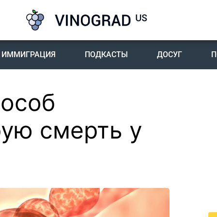
ИММИГРАЦИЯ
ПОДКАСТЫ
ДОСУГ
П
пособ
П
I
рую смерть у
Пе
го
жи
По
жи
це