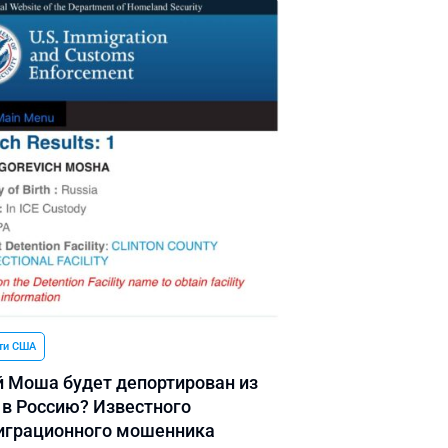
ти США
 Моша будет депортирован из
в Россию? Известного
грационного мошенника