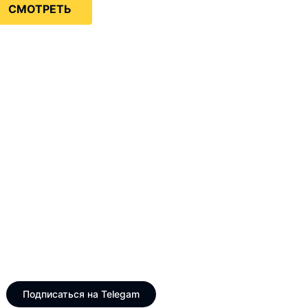
СМОТРЕТЬ
Только интересные и
свежие новости
Telegram канал VinogradUS
Подписаться на Telegam