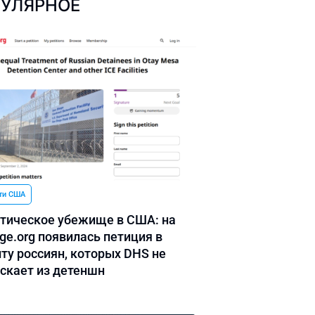
УЛЯРНОЕ
ти США
тическое убежище в США: на
ge.org появилась петиция в
ту россиян, которых DHS не
скает из детеншн