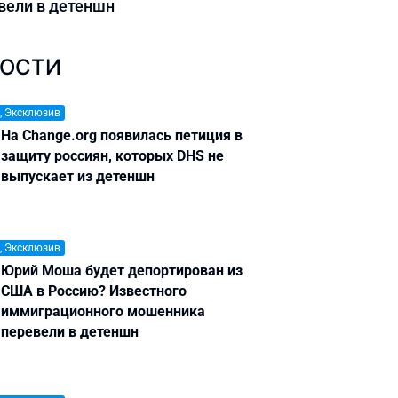
вели в детеншн
ОСТИ
, Эксклюзив
На Change.org появилась петиция в
защиту россиян, которых DHS не
выпускает из детеншн
, Эксклюзив
Юрий Моша будет депортирован из
США в Россию? Известного
иммиграционного мошенника
перевели в детеншн