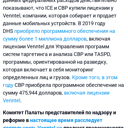
данных федеральных расходов действительно
показывают, что ICE и CBP купили лицензии у
Venntel, компании, которая собирает и продает
данные мобильных устройств. В 2019 году
DHS
приобрело программного обеспечения на
сумму более 1 миллиона долларов
, включая
лицензии Venntel для Управления программ
систем таргетинга и анализа CBP или TASPD,
программы, ориентированной на разведку,
которая включает в себя мониторинг
определенных лиц и грузов.
Кроме того, в этом
году
CBP приобрела программное обеспечение на
сумму 475,944 долларов,
включая лицензии
Venntel
.
Комитет Палаты представителей по надзору и
реформе в
настоящее время расследует
деятельность Venntel на
предмет правомерности