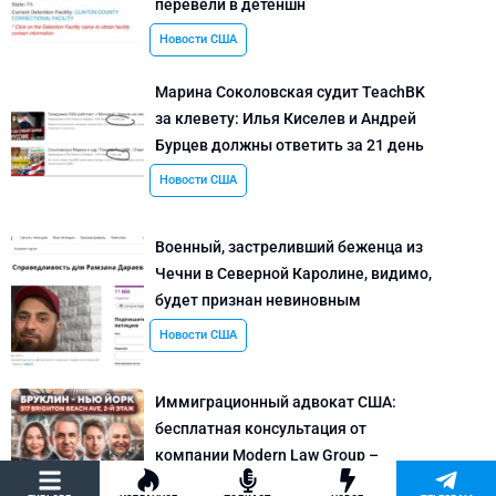
перевели в детеншн
Новости США
Марина Соколовская судит TeachBK
за клевету: Илья Киселев и Андрей
Бурцев должны ответить за 21 день
Новости США
Военный, застреливший беженца из
Чечни в Северной Каролине, видимо,
будет признан невиновным
Новости США
Иммиграционный адвокат США:
бесплатная консультация от
компании Modern Law Group –
политическое убежище в США и др.