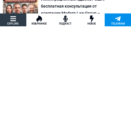
бесплатная консультация от
компании Modern Law Group –
политическое убежище в США и др.
EXPLORE
ИЗБРАННОЕ
ПОДКАСТ
НОВОЕ
TELEGRAM
Новости США
Как придумать кейс на политическое
убежище в США: “Тюбики-нелегалы”
считают, что Илья Киселев, TeachBK,
создал фальшивую историю
Внимание, Афера
Марина Соколовская начала
кампанию, чтобы остановить клевету
TeachBK: Илья Киселев и Андрей
Бурцев врут, что она шпионит для
Кремля
Внимание, Афера