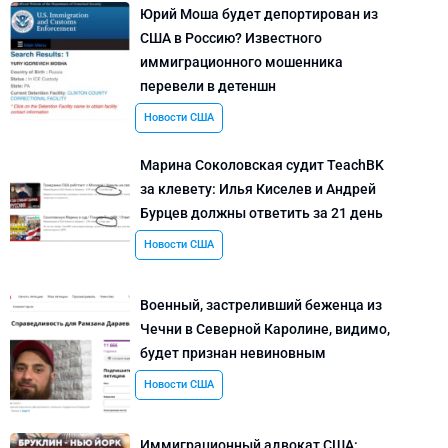
Юрий Моша будет депортирован из
США в Россию? Известного
иммиграционного мошенника
перевели в детеншн
Новости США
Марина Соколовская судит TeachBK
за клевету: Илья Киселев и Андрей
Бурцев должны ответить за 21 день
Новости США
Военный, застреливший беженца из
Чечни в Северной Каролине, видимо,
будет признан невиновным
Новости США
Иммиграционный адвокат США: