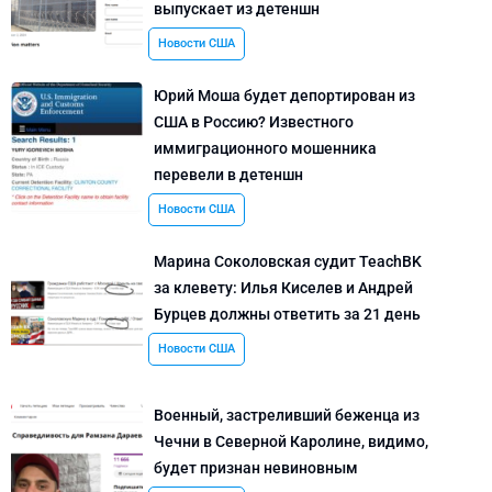
выпускает из детеншн
Новости США
Юрий Моша будет депортирован из
США в Россию? Известного
иммиграционного мошенника
перевели в детеншн
Новости США
Марина Соколовская судит TeachBK
за клевету: Илья Киселев и Андрей
Бурцев должны ответить за 21 день
Новости США
Военный, застреливший беженца из
Чечни в Северной Каролине, видимо,
будет признан невиновным