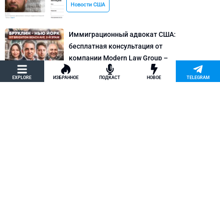
Новости США
Иммиграционный адвокат США:
бесплатная консультация от
компании Modern Law Group –
политическое убежище в США и др.
EXPLORE
ИЗБРАННОЕ
ПОДКАСТ
НОВОЕ
TELEGRAM
Новости США
Как придумать кейс на политическое
убежище в США: “Тюбики-нелегалы”
считают, что Илья Киселев, TeachBK,
создал фальшивую историю
Внимание, Афера
Марина Соколовская начала
кампанию, чтобы остановить клевету
TeachBK: Илья Киселев и Андрей
Бурцев врут, что она шпионит для