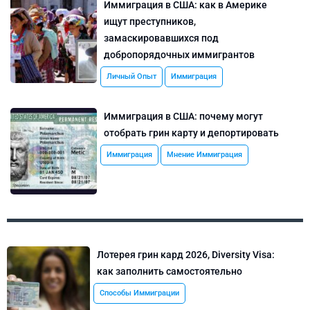
Иммиграция в США: как в Америке
ищут преступников,
замаскировавшихся под
добропорядочных иммигрантов
Личный Опыт
Иммиграция
Иммиграция в США: почему могут
отобрать грин карту и депортировать
Иммиграция
Мнение Иммиграция
Лотерея грин кард 2026, Diversity Visa:
как заполнить самостоятельно
Способы Иммиграции