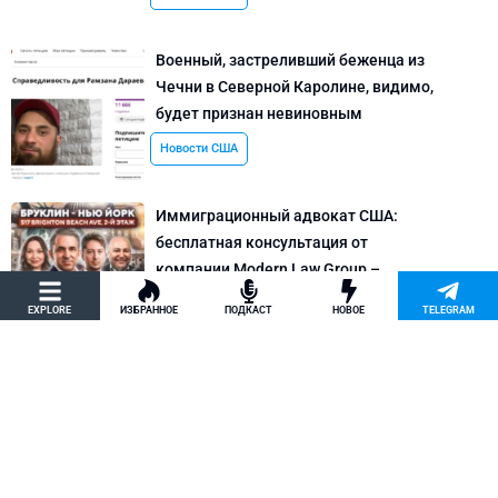
Военный, застреливший беженца из
Чечни в Северной Каролине, видимо,
будет признан невиновным
Новости США
Иммиграционный адвокат США:
бесплатная консультация от
компании Modern Law Group –
политическое убежище в США и др.
EXPLORE
ИЗБРАННОЕ
ПОДКАСТ
НОВОЕ
TELEGRAM
Новости США
Как придумать кейс на политическое
убежище в США: “Тюбики-нелегалы”
считают, что Илья Киселев, TeachBK,
создал фальшивую историю