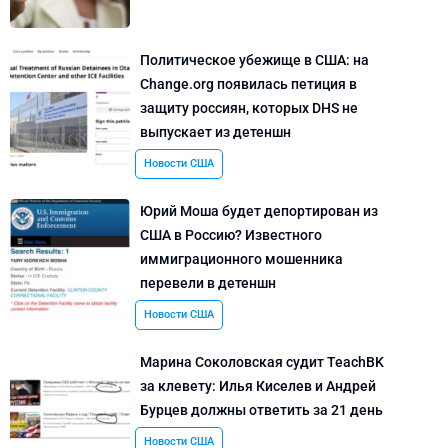
Политическое убежище в США: на
Change.org появилась петиция в
защиту россиян, которых DHS не
выпускает из детеншн
Новости США
Юрий Моша будет депортирован из
США в Россию? Известного
иммиграционного мошенника
перевели в детеншн
Новости США
Марина Соколовская судит TeachBK
за клевету: Илья Киселев и Андрей
Бурцев должны ответить за 21 день
Новости США