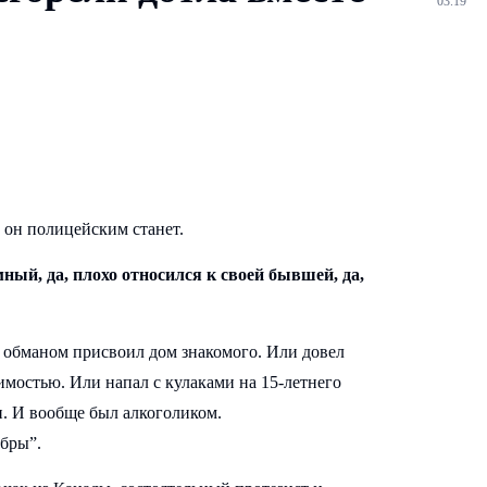
03.19
, он полицейским станет.
ный, да, плохо относился к своей бывшей, да,
” обманом присвоил дом знакомого. Или довел
мостью. Или напал с кулаками на 15-летнего
и. И вообще был алкоголиком.
обры”.