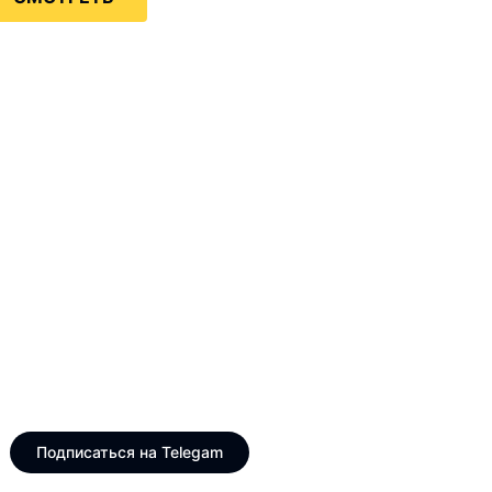
Только интересные и
свежие новости
Telegram канал VinogradUS
Подписаться на Telegam