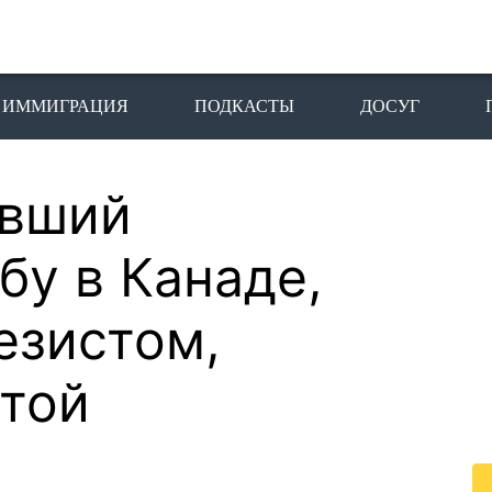
ИММИГРАЦИЯ
ПОДКАСТЫ
ДОСУГ
ивший
П
I
бу в Канаде,
Пе
езистом,
го
жи
той
По
жи
це