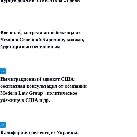
Бурцев должны ответить за 21 день
Военный, застреливший беженца из
Чечни в Северной Каролине, видимо,
будет признан невиновным
зив
Иммиграционный адвокат США:
бесплатная консультация от компании
Modern Law Group - политическое
убежище в США и др.
зив
Калифорния: беженец из Украины,