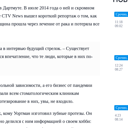
 Дартмуте. В июле 2014 года о ней и скромном
Срочно,
ле CTV News вышел короткий репортаж о том, как
11:18
ина прошла через лечение от рака и потеряла все
09.02
да в интервью будущий стрелок. – Существует
я впечатление, что те люди, которые в них по-
Срочно,
12:24
08.27
гольной зависимости, а его бизнес от пандемии
азали всем стоматологическим клиникам
отезирование в них, увы, не входило.
Срочно,
их, кому Уортман изготовил зубные протезы. Он
4:23
08.14
тно делился с ним информацией о своем хобби: