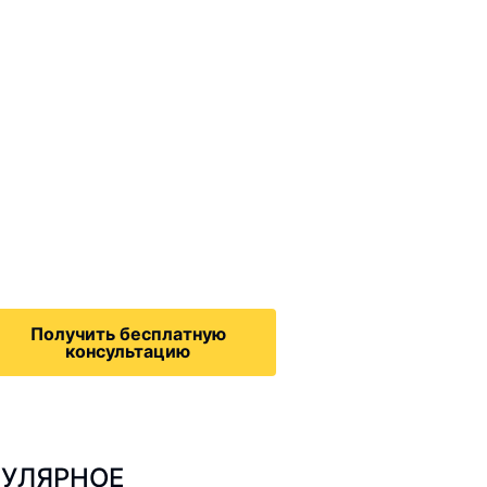
ммиграционные
онсультации
дача на политическое
бежище в США, воссоединение
семьей, запрос на получение
зрешения на работу,
Получить бесплатную
консультацию
УЛЯРНОЕ