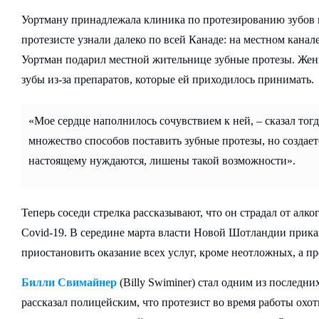
Уортману принадлежала клиника по протезированию зубов в
протезисте узнали далеко по всей Канаде: на местном кана
Уортман подарил местной жительнице зубные протезы. Женщ
зубы из-за препаратов, которые ей приходилось принимать.
«Мое сердце наполнилось сочувствием к ней, – сказал тог
множество способов поставить зубные протезы, но создаетс
настоящему нуждаются, лишены такой возможности».
Теперь соседи стрелка рассказывают, что он страдал от алко
Covid-19. В середине марта власти Новой Шотландии прик
приостановить оказание всех услуг, кроме неотложных, а пр
Билли Свимайнер
(Billy Swiminer) стал одним из последн
рассказал полицейским, что протезист во время работы охо