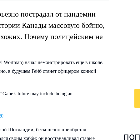
рьезно пострадал от пандемии
стории Канады массовую бойню,
И
рохожих. Почему полицейским не
к
По
l Wortman) начал демонстрировать еще в школе.
у
но, в будущем Гейб станет офицером конной
с 
ра
“Gabe’s future may include being an
20
вой Шотландии, бесконечно приобретал
ПОП
лся своим хобби: он восстанавливал старые