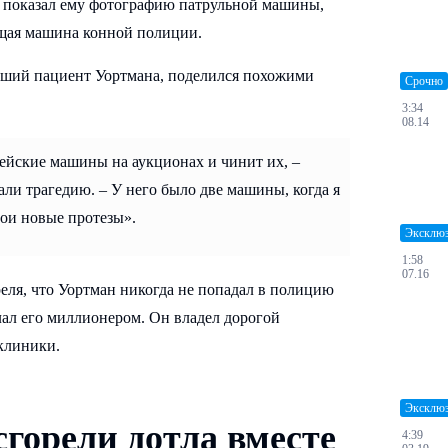
 показал ему фотографию патрульной машины,
ящая машина конной полиции.
ывший пациент Уортмана, поделился похожими
Срочно
3:34
08.14
цейские машины на аукционах и чинит их, –
али трагедию. – У него было две машины, когда я
мои новые протезы».
Эксклю
1:58
07.16
реля, что Уортман никогда не попадал в полицию
лал его миллионером. Он владел дорогой
клиники.
Эксклю
 сгорели дотла вместе
4:39