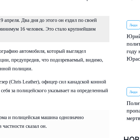
9 апреля. Два дня до этого он ездил по своей
Люди
к минимум 16 человек. Это стало крупнейшим
Юрий
поли
году 
тографию автомобиля, который выглядел
Юрас
ции, предупредив, что подозреваемый, видимо,
конной полиции.
зер (Chris Leather), офицер сил канадской конной
себя за полицейского указывает на определенный
Люди
Поли
пропа
орма и полицейская машина однозначно
мерт
 частности сказал он.
НОВ