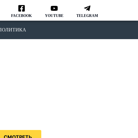
FACEBOOK
YOUTUBE
TELEGRAM
ПОЛИТИКА
ОДКАСТ
MMIGRATION NATION
рвый подкаст, в котором мы
ворим о различных аспектах
зни и адаптации в США.
дкаст IMMIGRATION NATION –
знь в США без купюр и
нзуры.
СМОТРЕТЬ