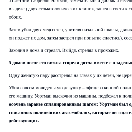
51-летний Габриэль Уортман, замечательный добряк и весел
владелец двух стоматологических клиник, зашел в гости к с
обоих.
Затем убил двух медсестер, учителя начальной школы, двои
он поджег их дом, затем застрел при попытке спастись), сос
Заходил в дома и стрелял. Выйдя, стрелял в прохожих.
5 домов после его визита сгорели дотла вместе с владель
Одну женатую пару расстрелял на глазах у их детей, не цере
Убил совсем молоденькую девушку – офицера конной полици
его машину, Уортман выскочил из машины, подбежал к поли
ооочень заранее спланированным шагом: Уортман был од
списанных полицейских автомобилях, которые он тщате
действующих.