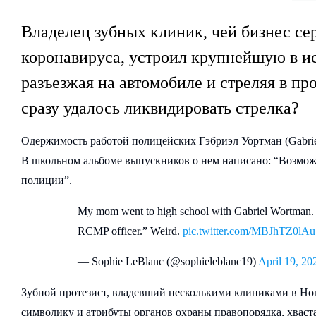
Владелец зубных клиник, чей бизнес се
коронавируса, устроил крупнейшую в и
разъезжая на автомобиле и стреляя в п
сразу удалось ликвидировать стрелка?
Одержимость работой полицейских Гэбриэл Уортман (Gabrie
В школьном альбоме выпускников о нем написано: “Возмож
полиции”.
My mom went to high school with Gabriel Wortman. 
RCMP officer.” Weird.
pic.twitter.com/MBJhTZ0lAu
— Sophie LeBlanc (@sophieleblanc19)
April 19, 20
Зубной протезист, владевший несколькими клиниками в Но
символику и атрибуты органов охраны правопорядка, хваста