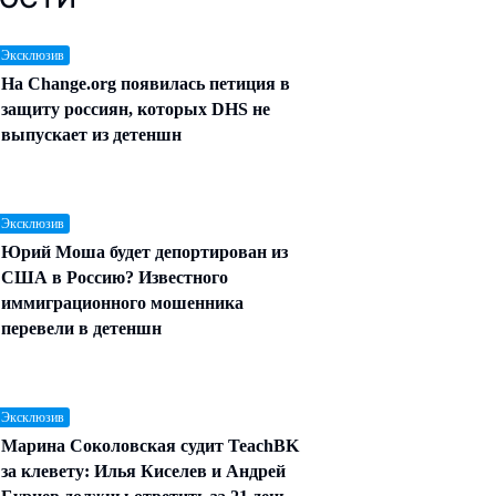
 Эксклюзив
На Change.org появилась петиция в
защиту россиян, которых DHS не
выпускает из детеншн
 Эксклюзив
Юрий Моша будет депортирован из
США в Россию? Известного
иммиграционного мошенника
перевели в детеншн
 Эксклюзив
Марина Соколовская судит TeachBK
за клевету: Илья Киселев и Андрей