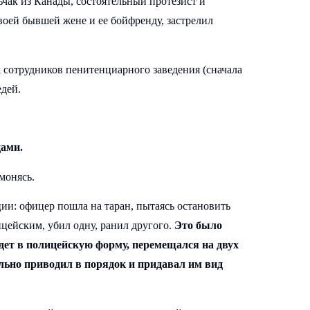
ьчак из Канады, состоятельный протезист и
воей бывшей жене и ее бойфренду, застрелил
х сотрудников пенитенциарного заведения (сначала
едей.
цами.
монясь.
и: офицер пошла на таран, пытаясь остановить
цейским, убил одну, ранил другого.
Это было
ет в полицейскую форму, перемещался на двух
льно приводил в порядок и придавал им вид