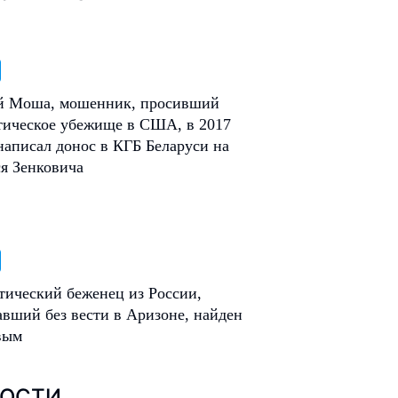
 Моша, мошенник, просивший
тическое убежище в США, в 2017
написал донос в КГБ Беларуси на
я Зенковича
тический беженец из России,
вший без вести в Аризоне, найден
вым
ОСТИ